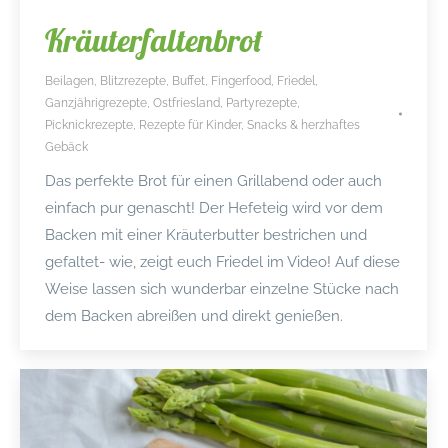
Kräuterfaltenbrot
Beilagen
,
Blitzrezepte
,
Buffet
,
Fingerfood
,
Friedel
,
Ganzjährigrezepte
,
Ostfriesland
,
Partyrezepte
,
Picknickrezepte
,
Rezepte für Kinder
,
Snacks & herzhaftes
Gebäck
Das perfekte Brot für einen Grillabend oder auch
einfach pur genascht! Der Hefeteig wird vor dem
Backen mit einer Kräuterbutter bestrichen und
gefaltet- wie, zeigt euch Friedel im Video! Auf diese
Weise lassen sich wunderbar einzelne Stücke nach
dem Backen abreißen und direkt genießen.