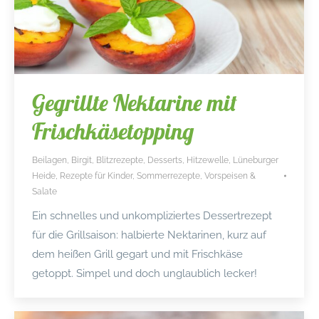
Gegrillte Nektarine mit
Frischkäsetopping
Beilagen
,
Birgit
,
Blitzrezepte
,
Desserts
,
Hitzewelle
,
Lüneburger
Heide
,
Rezepte für Kinder
,
Sommerrezepte
,
Vorspeisen &
Salate
Ein schnelles und unkompliziertes Dessertrezept
für die Grillsaison: halbierte Nektarinen, kurz auf
dem heißen Grill gegart und mit Frischkäse
getoppt. Simpel und doch unglaublich lecker!