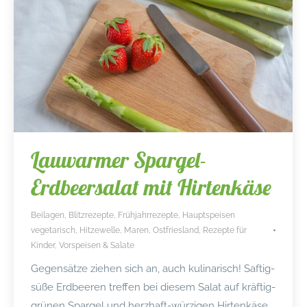
Lauwarmer Spargel-
Erdbeersalat mit Hirtenkäse
Beilagen
,
Blitzrezepte
,
Frühjahrrezepte
,
Hauptspeisen
vegetarisch
,
Hitzewelle
,
Maren
,
Ostfriesland
,
Rezepte für
Kinder
,
Vorspeisen & Salate
Gegensätze ziehen sich an, auch kulinarisch! Saftig-
süße Erdbeeren treffen bei diesem Salat auf kräftig-
grünen Spargel und herzhaft-würzigen Hirtenkäse.