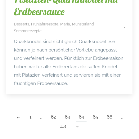
Erdbeersauce
Desserts
,
Frühjahrrezepte
,
Maria
,
Münsterland
,
Sommerrezepte
Quarkknödel sind nicht gleich Quarkknödel. Sie
können je nach persönlicher Vorliebe angepasst
und verfeinert werden. Pünktlich zur Erdbeersaison
haben wir für alle Erdbeerfans die süßen Knödel
mit Pistazien verfeinert und servieren sie mit einer
fruchtigen Erdbeersauce.
←
1
…
62
63
64
65
66
…
113
→