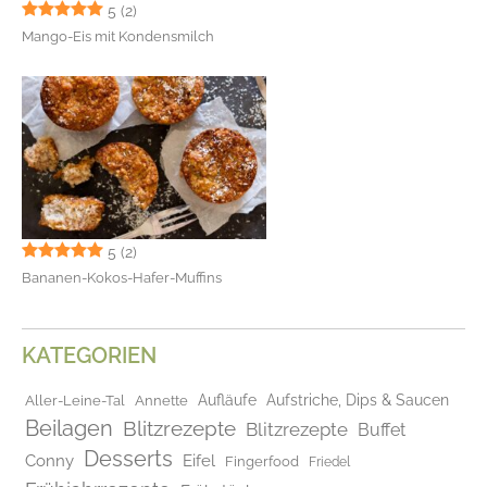
5
(2)
Mango-Eis mit Kondensmilch
5
(2)
Bananen-Kokos-Hafer-Muffins
KATEGORIEN
Aufläufe
Aufstriche, Dips & Saucen
Aller-Leine-Tal
Annette
Beilagen
Blitzrezepte
Blitzrezepte
Buffet
Desserts
Conny
Eifel
Fingerfood
Friedel