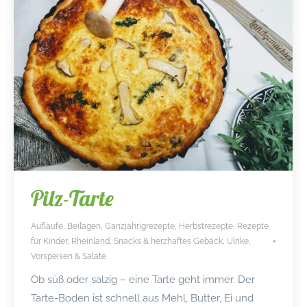
Pilz-Tarte
Aufläufe
,
Beilagen
,
Ganzjährigrezepte
,
Herbstrezepte
,
Rezepte
für Kinder
,
Rheinland
,
Snacks & herzhaftes Gebäck
,
Ulrike
,
Vorspeisen & Salate
Ob süß oder salzig – eine Tarte geht immer. Der
Tarte-Boden ist schnell aus Mehl, Butter, Ei und