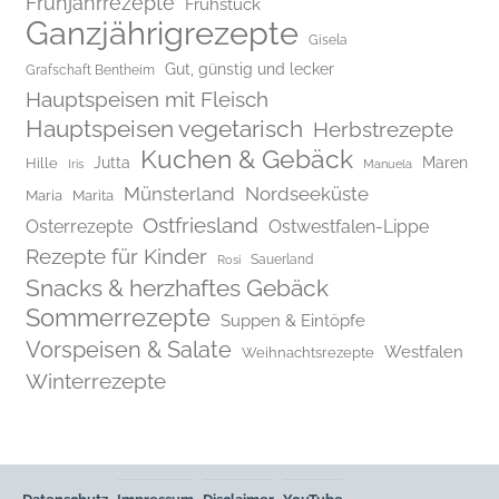
Frühjahrrezepte
Frühstück
Ganzjährigrezepte
Gisela
Gut, günstig und lecker
Grafschaft Bentheim
Hauptspeisen mit Fleisch
Hauptspeisen vegetarisch
Herbstrezepte
Kuchen & Gebäck
Jutta
Maren
Hille
Iris
Manuela
Münsterland
Nordseeküste
Maria
Marita
Ostfriesland
Osterrezepte
Ostwestfalen-Lippe
Rezepte für Kinder
Rosi
Sauerland
Snacks & herzhaftes Gebäck
Sommerrezepte
Suppen & Eintöpfe
Vorspeisen & Salate
Westfalen
Weihnachtsrezepte
Winterrezepte