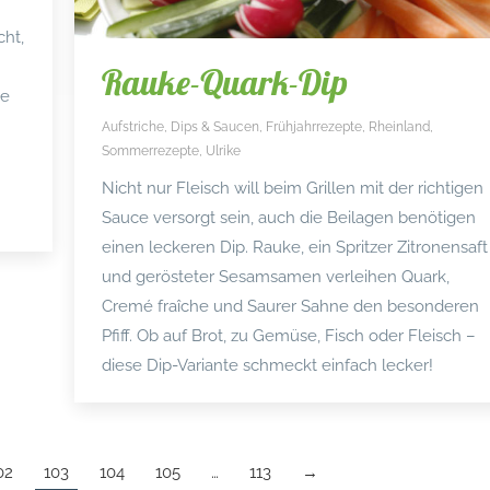
cht,
Rauke-Quark-Dip
ie
Aufstriche, Dips & Saucen
,
Frühjahrrezepte
,
Rheinland
,
Sommerrezepte
,
Ulrike
Nicht nur Fleisch will beim Grillen mit der richtigen
Sauce versorgt sein, auch die Beilagen benötigen
einen leckeren Dip. Rauke, ein Spritzer Zitronensaft
und gerösteter Sesamsamen verleihen Quark,
Cremé fraîche und Saurer Sahne den besonderen
Pfiff. Ob auf Brot, zu Gemüse, Fisch oder Fleisch –
diese Dip-Variante schmeckt einfach lecker!
02
103
104
105
…
113
→