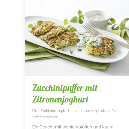
Zucchinipuffer mit
Zitronenjoghurt
Eifel
,
Frühjahrrezepte
,
Hauptspeisen vegetarisch
,
Rosi
,
Sommerrezepte
Ein Gericht mit wenig Kalorien und kaum