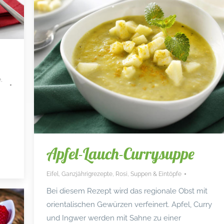
e
,
Apfel-Lauch-Currysuppe
Eifel
,
Ganzjährigrezepte
,
Rosi
,
Suppen & Eintöpfe
Bei diesem Rezept wird das regionale Obst mit
orientalischen Gewürzen verfeinert. Apfel, Curry
und Ingwer werden mit Sahne zu einer