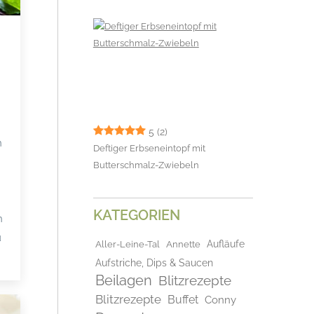
5
(2)
n
Deftiger Erbseneintopf mit
Butterschmalz-Zwiebeln
KATEGORIEN
h
u
Aufläufe
Aller-Leine-Tal
Annette
Aufstriche, Dips & Saucen
Beilagen
Blitzrezepte
Blitzrezepte
Buffet
Conny