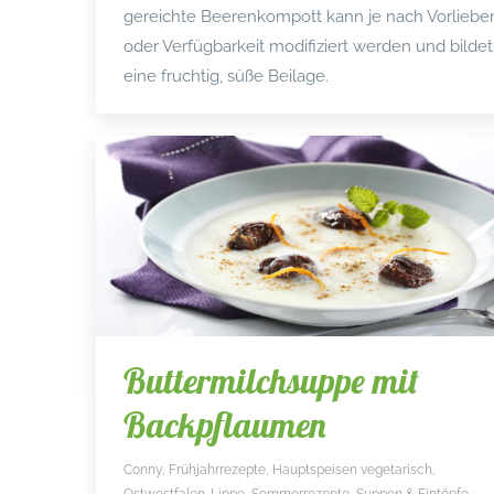
gereichte Beerenkompott kann je nach Vorliebe
oder Verfügbarkeit modifiziert werden und bildet
eine fruchtig, süße Beilage.
Buttermilchsuppe mit
Backpflaumen
Conny
,
Frühjahrrezepte
,
Hauptspeisen vegetarisch
,
Ostwestfalen-Lippe
,
Sommerrezepte
,
Suppen & Eintöpfe