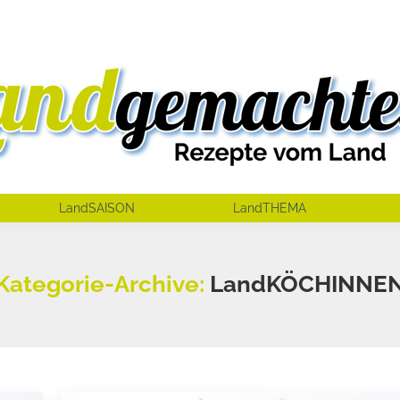
LandSAISON
LandTHEMA
Kategorie-Archive:
LandKÖCHINNE