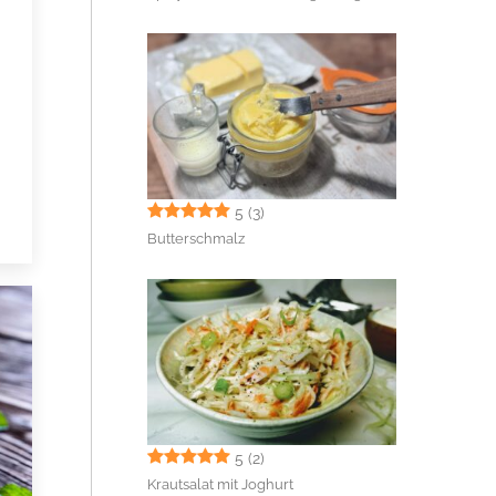
5
(3)
Butterschmalz
5
(2)
Krautsalat mit Joghurt