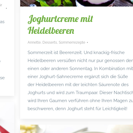
ür
Joghurtcreme mit
was
Heidelbeeren
Annette
,
Desserts
,
Sommerrezepte
Sommerzeit ist Beerenzeit. Und knackig-frische
Heidelbeeren versüßen nicht nur pur genossen de
r
einen oder anderen Sonnentag. In Kombination mit
einer Joghurt-Sahnecreme ergänzt sich die Süße
ese
der Heidelbeeren mit der leichten Säurenote des
Joghurts und wird zum Traumpaar. Dieser Nachtisc
wird Ihren Gaumen verführen ohne Ihren Magen z
beschweren, denn Joghurt steht für Leichtigkeit!