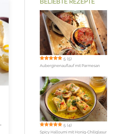
BELIEBTE REZEPTE
5
(5)
Auberginenauflauf mit Parmesan
-
5
(4)
Spicy Halloumi mit Honig-Chiliglasur