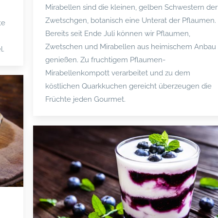
Mirabellen sind die kleinen, gelben Schwestern der
Zwetschgen, botanisch eine Unterat der Pflaumen.
te
Bereits seit Ende Juli können wir Pflaumen,
Zwetschen und Mirabellen aus heimischem Anbau
l.
genießen. Zu fruchtigem Pflaumen-
Mirabellenkompott verarbeitet und zu dem
köstlichen Quarkkuchen gereicht überzeugen die
Früchte jeden Gourmet.