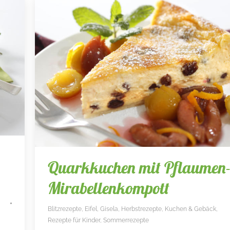
Quarkkuchen mit Pflaumen
Mirabellenkompott
Blitzrezepte
,
Eifel
,
Gisela
,
Herbstrezepte
,
Kuchen & Gebäck
,
Rezepte für Kinder
,
Sommerrezepte