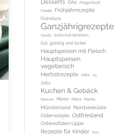
Desserts
Eifel
Fingerfood
Frühjahrrezepte
Friedel
Frühstück
Ganzjährigrezepte
Gisela
Grafschaft Bentheim
Gut, günstig und lecker
Hauptspeisen mit Fleisch
Hauptspeisen
vegetarisch
Herbstrezepte
Hille
Iris
Jutta
Kuchen & Gebäck
Maren
Maria
Marita
Manuela
Münsterland
Nordseeküste
Ostfriesland
Osterrezepte
Ostwestfalen-Lippe
Rezepte für Kinder
Rosi