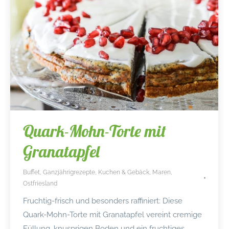
Quark-Mohn-Torte mit
Granatapfel
Buffet
,
Ganzjährigrezepte
,
Kuchen & Gebäck
,
Maren
,
Ostfriesland
Fruchtig-frisch und besonders raffiniert: Diese
Quark-Mohn-Torte mit Granatapfel vereint cremige
Füllung, knusprigen Boden und ein fruchtiges