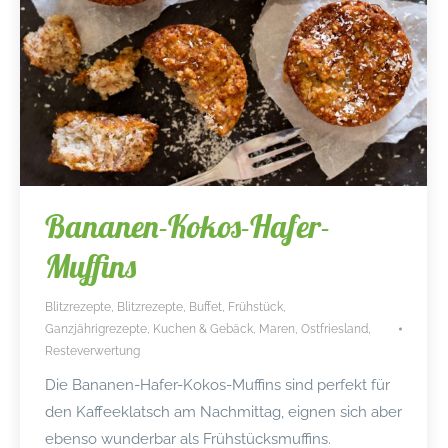
Bananen-Kokos-Hafer-
Muffins
Blitzrezepte
,
Blitzrezepte
,
Buffet
,
Frühstück
,
Ganzjährigrezepte
,
Kuchen & Gebäck
,
Maren
,
Ostfriesland
,
Resteverwertung
Die Bananen-Hafer-Kokos-Muffins sind perfekt für
den Kaffeeklatsch am Nachmittag, eignen sich aber
ebenso wunderbar als Frühstücksmuffins.