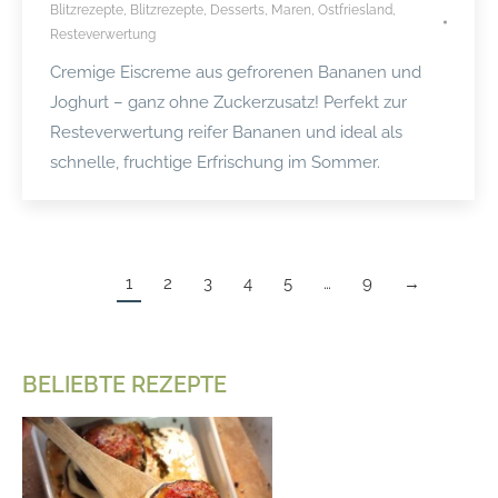
Blitzrezepte
,
Blitzrezepte
,
Desserts
,
Maren
,
Ostfriesland
,
Resteverwertung
Cremige Eiscreme aus gefrorenen Bananen und
Joghurt – ganz ohne Zuckerzusatz! Perfekt zur
Resteverwertung reifer Bananen und ideal als
schnelle, fruchtige Erfrischung im Sommer.
1
2
3
4
5
…
9
→
BELIEBTE REZEPTE