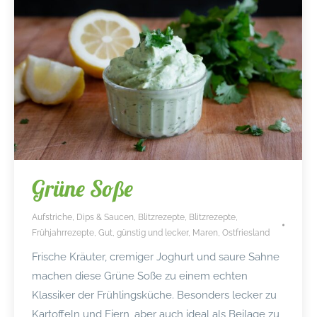
Grüne Soße
Aufstriche, Dips & Saucen
,
Blitzrezepte
,
Blitzrezepte
,
Frühjahrrezepte
,
Gut, günstig und lecker
,
Maren
,
Ostfriesland
Frische Kräuter, cremiger Joghurt und saure Sahne
machen diese Grüne Soße zu einem echten
Klassiker der Frühlingsküche. Besonders lecker zu
Kartoffeln und Eiern, aber auch ideal als Beilage zu