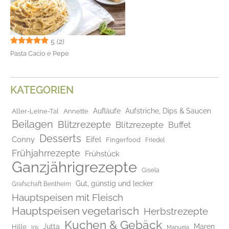
5
(2)
Pasta Cacio e Pepe
KATEGORIEN
Aufläufe
Aufstriche, Dips & Saucen
Aller-Leine-Tal
Annette
Beilagen
Blitzrezepte
Blitzrezepte
Buffet
Desserts
Conny
Eifel
Fingerfood
Friedel
Frühjahrrezepte
Frühstück
Ganzjährigrezepte
Gisela
Gut, günstig und lecker
Grafschaft Bentheim
Hauptspeisen mit Fleisch
Hauptspeisen vegetarisch
Herbstrezepte
Kuchen & Gebäck
Jutta
Maren
Hille
Iris
Manuela