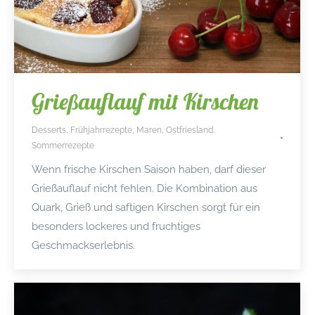
Grießauflauf mit Kirschen
Desserts
,
Frühjahrrezepte
,
Maren
,
Ostfriesland
,
Sommerrezepte
Wenn frische Kirschen Saison haben, darf dieser
Grießauflauf nicht fehlen. Die Kombination aus
Quark, Grieß und saftigen Kirschen sorgt für ein
besonders lockeres und fruchtiges
Geschmackserlebnis.