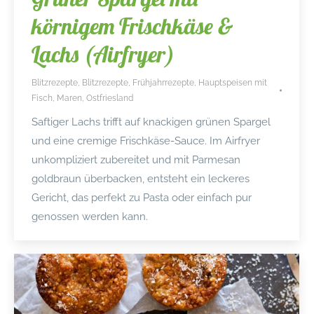
körnigem Frischkäse &
Lachs (Airfryer)
Blitzrezepte
,
Blitzrezepte
,
Frühjahrrezepte
,
Hauptspeisen mit
Fisch
,
Maren
,
Ostfriesland
Saftiger Lachs trifft auf knackigen grünen Spargel
und eine cremige Frischkäse-Sauce. Im Airfryer
unkompliziert zubereitet und mit Parmesan
goldbraun überbacken, entsteht ein leckeres
Gericht, das perfekt zu Pasta oder einfach pur
genossen werden kann.