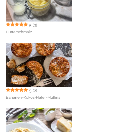
5
(3)
Butterschmalz
5
(2)
Bananen-Kokos-Hafer-Muffins