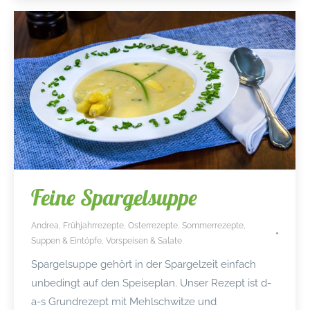
Feine Spargelsuppe
Andrea
,
Frühjahrrezepte
,
Osterrezepte
,
Sommerrezepte
,
Suppen & Eintöpfe
,
Vorspeisen & Salate
Spargelsuppe gehört in der Spargelzeit einfach
unbedingt auf den Speiseplan. Unser Rezept ist d-
a-s Grundrezept mit Mehlschwitze und