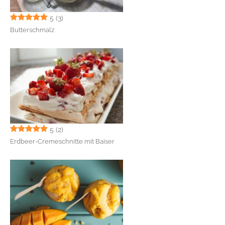
5
(3)
Butterschmalz
5
(2)
Erdbeer-Cremeschnitte mit Baiser