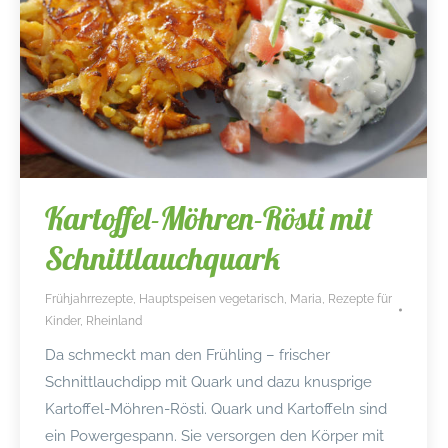
Kartoffel-Möhren-Rösti mit
Schnittlauchquark
Frühjahrrezepte
,
Hauptspeisen vegetarisch
,
Maria
,
Rezepte für
Kinder
,
Rheinland
Da schmeckt man den Frühling – frischer
Schnittlauchdipp mit Quark und dazu knusprige
Kartoffel-Möhren-Rösti. Quark und Kartoffeln sind
ein Powergespann. Sie versorgen den Körper mit