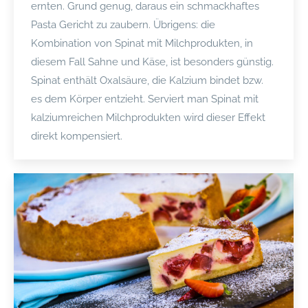
ernten. Grund genug, daraus ein schmackhaftes
Pasta Gericht zu zaubern. Übrigens: die
Kombination von Spinat mit Milchprodukten, in
diesem Fall Sahne und Käse, ist besonders günstig.
Spinat enthält Oxalsäure, die Kalzium bindet bzw.
es dem Körper entzieht. Serviert man Spinat mit
kalziumreichen Milchprodukten wird dieser Effekt
direkt kompensiert.