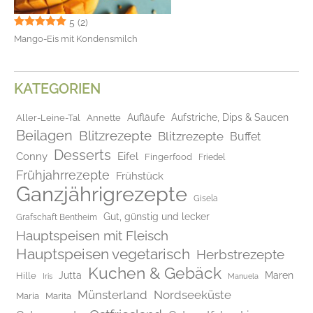
5
(2)
Mango-Eis mit Kondensmilch
KATEGORIEN
Aufläufe
Aufstriche, Dips & Saucen
Aller-Leine-Tal
Annette
Beilagen
Blitzrezepte
Blitzrezepte
Buffet
Desserts
Conny
Eifel
Fingerfood
Friedel
Frühjahrrezepte
Frühstück
Ganzjährigrezepte
Gisela
Gut, günstig und lecker
Grafschaft Bentheim
Hauptspeisen mit Fleisch
Hauptspeisen vegetarisch
Herbstrezepte
Kuchen & Gebäck
Jutta
Maren
Hille
Iris
Manuela
Münsterland
Nordseeküste
Maria
Marita