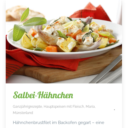
Salbei-Hähnchen
Ganzjährigrezepte
,
Hauptspeisen mit Fleisch
,
Maria
,
Münsterland
Hähnchenbrustfilet im Backofen gegart – eine