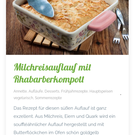
Milchreisauflauf mit
Rhabarberkompott
Annette
,
Aufläufe
,
Desserts
,
Frühjahrrezepte
,
Hauptspeisen
vegetarisch
,
Sommerrezepte
Das Rezept für diesen süßen Auflauf ist ganz
exzellent. Aus Milchreis, Eiern und Quark wird ein
souffléähnlicher Auflauf hergestellt und mit
Butterflöckchen im Ofen schön goldgelb