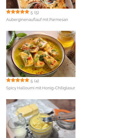
5
(5)
Auberginenauflauf mit Parmesan
5
(4)
Spicy Halloumi mit Honig-Chiliglasur