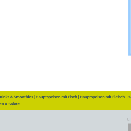
Drinks & Smoothies
Hauptspeisen mit Fisch
Hauptspeisen mit Fleisch
H
en & Salate
Ei