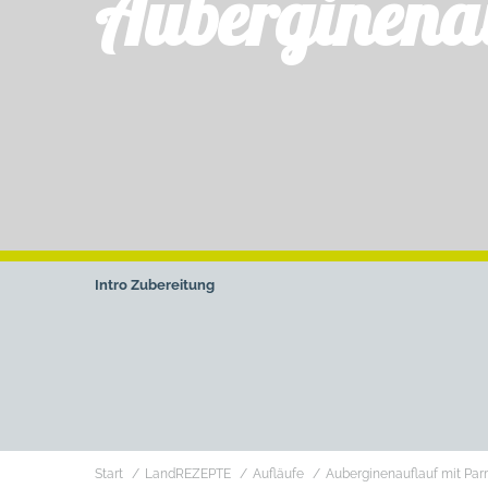
Auberginena
Intro
Zubereitung
Sie befinden sich hier:
Start
LandREZEPTE
Aufläufe
Auberginenauflauf mit Pa