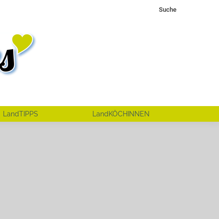
Search:
Suche
LandTIPPS
LandKÖCHINNEN