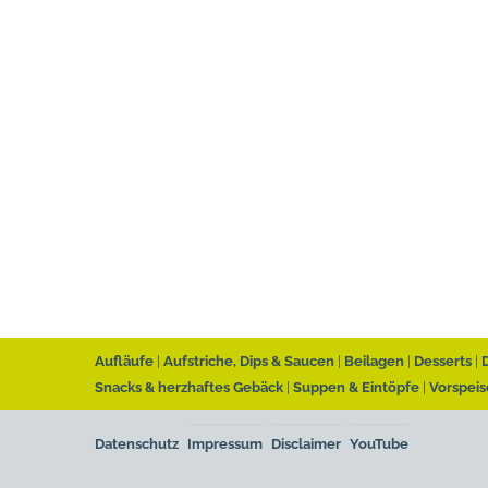
Aufläufe
Aufstriche, Dips & Saucen
Beilagen
Desserts
Snacks & herzhaftes Gebäck
Suppen & Eintöpfe
Vorspeis
Datenschutz
Impressum
Disclaimer
YouTube