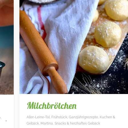
Milchbrötchen
Aller-Leine-Tal
,
Frühstück
,
Ganzjährigrezepte
,
Kuchen &
e
,
Gebäck
,
Martina
,
Snacks & herzhaftes Gebäck