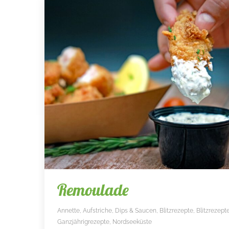
Remoulade
Annette
,
Aufstriche, Dips & Saucen
,
Blitzrezepte
,
Blitzrezept
Ganzjährigrezepte
,
Nordseeküste