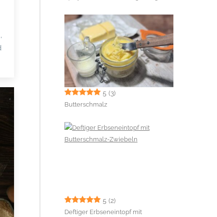
,
d
5
(3)
Butterschmalz
5
(2)
Deftiger Erbseneintopf mit