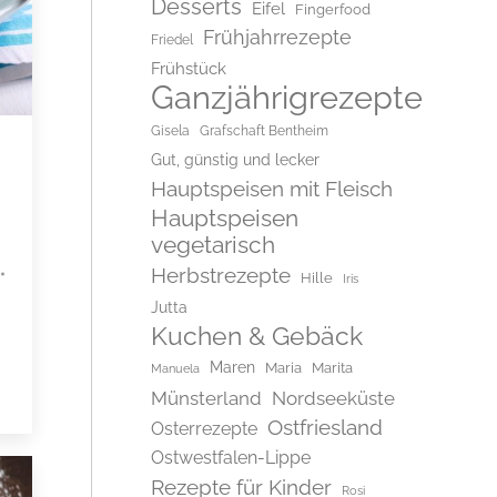
Desserts
Eifel
Fingerfood
Frühjahrrezepte
Friedel
Frühstück
Ganzjährigrezepte
Gisela
Grafschaft Bentheim
Gut, günstig und lecker
Hauptspeisen mit Fleisch
Hauptspeisen
vegetarisch
Herbstrezepte
Hille
Iris
Jutta
Kuchen & Gebäck
Maren
Maria
Marita
Manuela
Münsterland
Nordseeküste
Ostfriesland
Osterrezepte
Ostwestfalen-Lippe
Rezepte für Kinder
Rosi