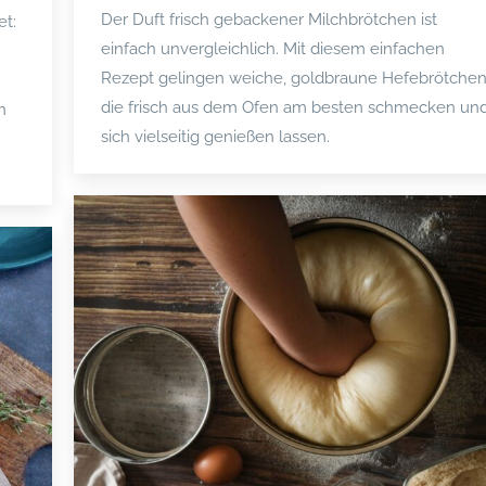
Der Duft frisch gebackener Milchbrötchen ist
et:
einfach unvergleichlich. Mit diesem einfachen
Rezept gelingen weiche, goldbraune Hefebrötchen
die frisch aus dem Ofen am besten schmecken un
n
sich vielseitig genießen lassen.