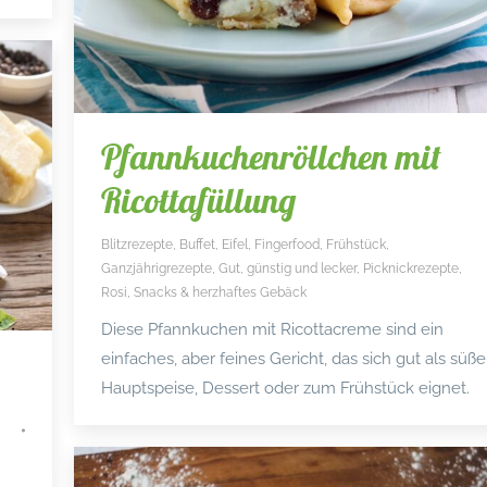
Pfannkuchenröllchen mit
Ricottafüllung
Blitzrezepte
,
Buffet
,
Eifel
,
Fingerfood
,
Frühstück
,
Ganzjährigrezepte
,
Gut, günstig und lecker
,
Picknickrezepte
,
Rosi
,
Snacks & herzhaftes Gebäck
Diese Pfannkuchen mit Ricottacreme sind ein
einfaches, aber feines Gericht, das sich gut als süße
Hauptspeise, Dessert oder zum Frühstück eignet.