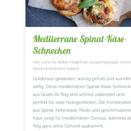
Mediterrane Spinat-Käse-
Schnecken
Aller-Leine-Tal
,
Buffet
,
Fingerfood
,
Ganzjährigrezepte
,
Marti
Snacks & herzhaftes Gebäck
Goldbraun gebacken, würzig gefüllt und wunder
saftig: Diese mediterranen Spinat-Käse-Schnec
aus Quark-Öl-Teig sind schnell zubereitet und
perfekt für viele Gelegenheiten. Die Kombinatio
aus Spinat, Hirtenkäse, Pesto und geschmolzen
Käse sorgt für mediterranen Genuss, während d
Teig ganz ohne Gehzeit auskommt.