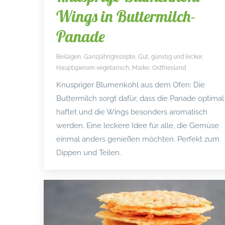
Wings in Buttermilch-
Panade
Beilagen
,
Ganzjährigrezepte
,
Gut, günstig und lecker
,
Hauptspeisen vegetarisch
,
Maike
,
Ostfriesland
Knuspriger Blumenkohl aus dem Ofen: Die
Buttermilch sorgt dafür, dass die Panade optimal
haftet und die Wings besonders aromatisch
werden. Eine leckere Idee für alle, die Gemüse
einmal anders genießen möchten. Perfekt zum
Dippen und Teilen.