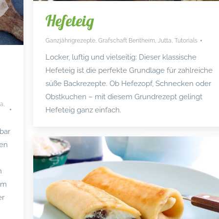
Hefeteig
Ganzjährigrezepte
,
Grafschaft Bentheim
,
Jutta
,
Tutorials
Locker, luftig und vielseitig: Dieser klassische
Hefeteig ist die perfekte Grundlage für zahlreiche
süße Backrezepte. Ob Hefezopf, Schnecken oder
Obstkuchen – mit diesem Grundrezept gelingt
na
,
Hefeteig ganz einfach.
bar
ken
n
em
er