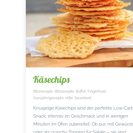
Käsechips
Blitzrezepte
,
Blitzrezepte
,
Buffet
,
Fingerfood
,
Ganzjährigrezepte
,
Hille
,
Sauerland
Knusprige Käsechips sind der perfekte Low-Car
Snack: intensiv im Geschmack und in wenigen
Minuten im Ofen zubereitet. Ob pur, mit Gewürz
oder als crunchy Topping für Salate – sie sind