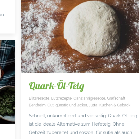
au
Quark-Öl-Teig
Blitzrezepte
,
Blitzrezepte
,
Ganzjährigrezepte
,
Grafschaft
Bentheim
,
Gut, günstig und lecker
,
Jutta
,
Kuchen & Gebäck
Schnell, unkompliziert und vielseitig: Quark-Öl-Teig
ist die ideale Alternative zum Hefeteig. Ohne
Gehzeit zubereitet und sowohl für süße als auch