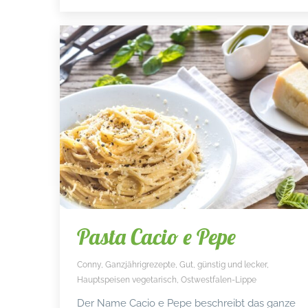
Pasta Cacio e Pepe
Conny
,
Ganzjährigrezepte
,
Gut, günstig und lecker
,
Hauptspeisen vegetarisch
,
Ostwestfalen-Lippe
Der Name Cacio e Pepe beschreibt das ganze