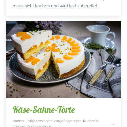
muss nicht kochen und wird kalt zubereitet.
Käse-Sahne-Torte
Andrea
,
Frühjahrrezepte
,
Ganzjährigrezepte
,
Kuchen &