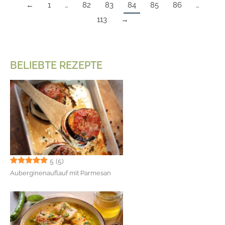
←
1
…
82
83
84
85
86
…
113
→
BELIEBTE REZEPTE
5
(5)
Auberginenauflauf mit Parmesan