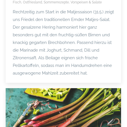
Fisch
,
Ostfriesland
,
Sommerrezepte
,
Vorspeisen & Salate
Rechtzeitig zum Start in die Matjessaison (31.5.) zeigt
uns Friedel den traditionellen Emder Matjes-Salat.
Der gesalzene Hering harmoniert hier ganz
besonders gut mit den fruchtig-süßen Birnen und
knackig gegarten Brechbohnen. Passend hierzu ist
die Marinade mit Joghurt, Schmand, Dill und
Zitronensaft. Als Beilage eignen sich frische
Pellkartoffeln, sodass man im Handumdrehen eine
ausgewogene Mahlzeit zubereitet hat.