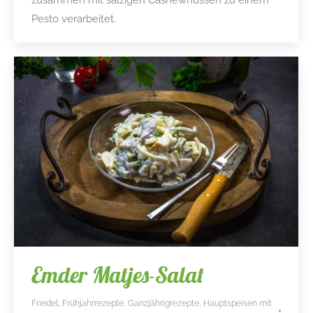
Pesto verarbeitet.
Emder Matjes-Salat
Friedel
,
Frühjahrrezepte
,
Ganzjährigrezepte
,
Hauptspeisen mit