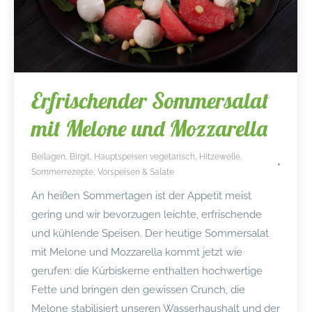
Erfrischender Sommersalat
mit Melone und Mozzarella
Beilagen
,
Birgit
,
Hauptspeisen vegetarisch
,
Hitzewelle
,
Sommerrezepte
,
Vorspeisen & Salate
An heißen Sommertagen ist der Appetit meist
gering und wir bevorzugen leichte, erfrischende
und kühlende Speisen. Der heutige Sommersalat
mit Melone und Mozzarella kommt jetzt wie
gerufen: die Kürbiskerne enthalten hochwertige
Fette und bringen den gewissen Crunch, die
Melone stabilisiert unseren Wasserhaushalt und der