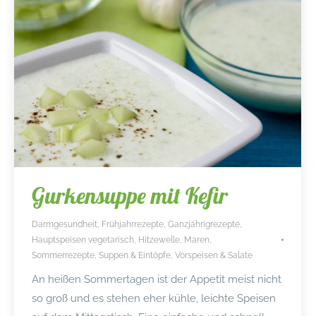
Gurkensuppe mit Kefir
Darmgesundheit
,
Frühjahrrezepte
,
Ganzjährigrezepte
,
Hauptspeisen vegetarisch
,
Hitzewelle
,
Maren
,
Sommerrezepte
,
Suppen & Eintöpfe
,
Vorspeisen & Salate
An heißen Sommertagen ist der Appetit meist nicht
so groß und es stehen eher kühle, leichte Speisen