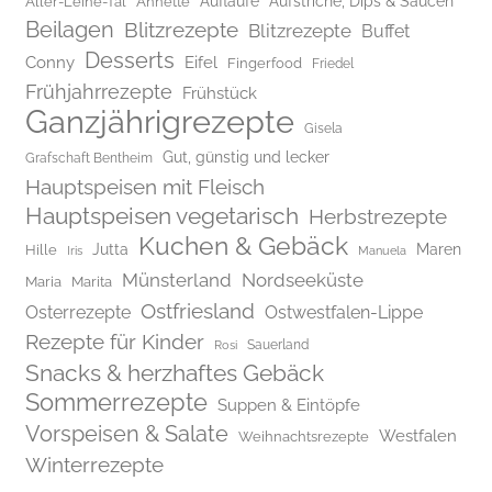
Aufläufe
Aufstriche, Dips & Saucen
Aller-Leine-Tal
Annette
Beilagen
Blitzrezepte
Blitzrezepte
Buffet
Desserts
Conny
Eifel
Fingerfood
Friedel
Frühjahrrezepte
Frühstück
Ganzjährigrezepte
Gisela
Gut, günstig und lecker
Grafschaft Bentheim
Hauptspeisen mit Fleisch
Hauptspeisen vegetarisch
Herbstrezepte
Kuchen & Gebäck
Jutta
Maren
Hille
Iris
Manuela
Münsterland
Nordseeküste
Maria
Marita
Ostfriesland
Osterrezepte
Ostwestfalen-Lippe
Rezepte für Kinder
Rosi
Sauerland
Snacks & herzhaftes Gebäck
Sommerrezepte
Suppen & Eintöpfe
Vorspeisen & Salate
Westfalen
Weihnachtsrezepte
Winterrezepte