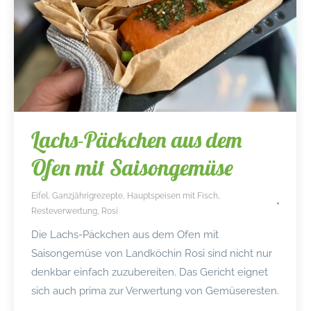
Lachs-Päckchen aus dem
Ofen mit Saisongemüse
Eifel
,
Ganzjährigrezepte
,
Hauptspeisen mit Fisch
,
Resteverwertung
,
Rosi
Die Lachs-Päckchen aus dem Ofen mit
Saisongemüse von Landköchin Rosi sind nicht nur
denkbar einfach zuzubereiten. Das Gericht eignet
sich auch prima zur Verwertung von Gemüseresten.