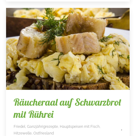
Räucheraal auf Schwarzbrot
mit Rührei
Friedel
,
Ganzjährigrezepte
,
Hauptspeisen mit Fisch
,
Hitzewelle
,
Ostfriesland