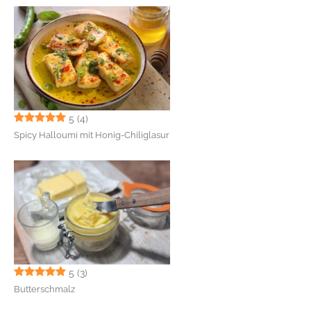
5
(4)
Spicy Halloumi mit Honig-Chiliglasur
5
(3)
Butterschmalz