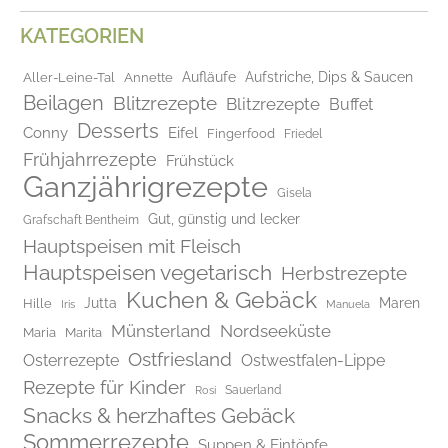
KATEGORIEN
Aufläufe
Aufstriche, Dips & Saucen
Aller-Leine-Tal
Annette
Beilagen
Blitzrezepte
Blitzrezepte
Buffet
Desserts
Conny
Eifel
Fingerfood
Friedel
Frühjahrrezepte
Frühstück
Ganzjährigrezepte
Gisela
Gut, günstig und lecker
Grafschaft Bentheim
Hauptspeisen mit Fleisch
Hauptspeisen vegetarisch
Herbstrezepte
Kuchen & Gebäck
Jutta
Maren
Hille
Iris
Manuela
Münsterland
Nordseeküste
Maria
Marita
Ostfriesland
Osterrezepte
Ostwestfalen-Lippe
Rezepte für Kinder
Rosi
Sauerland
Snacks & herzhaftes Gebäck
Sommerrezepte
Suppen & Eintöpfe