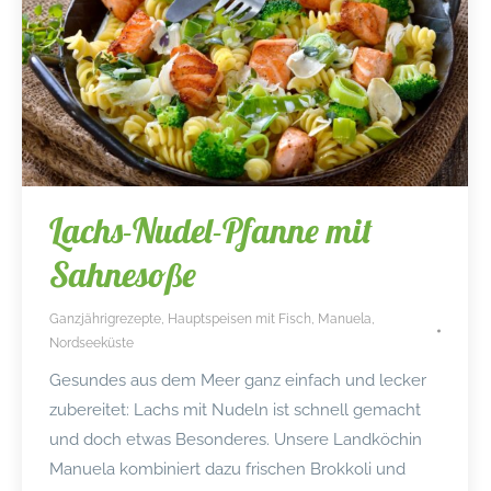
Lachs-Nudel-Pfanne mit
Sahnesoße
Ganzjährigrezepte
,
Hauptspeisen mit Fisch
,
Manuela
,
Nordseeküste
Gesundes aus dem Meer ganz einfach und lecker
zubereitet: Lachs mit Nudeln ist schnell gemacht
und doch etwas Besonderes. Unsere Landköchin
Manuela kombiniert dazu frischen Brokkoli und