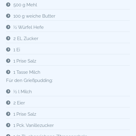
500 g Mehl
100 g weiche Butter
½ Würfel Hefe
2 EL Zucker
1 Ei
1 Prise Salz
1 Tasse Milch
Für den Grießpudding:
½ l Milch
2 Eier
1 Prise Salz
1 Pck. Vanillezucker