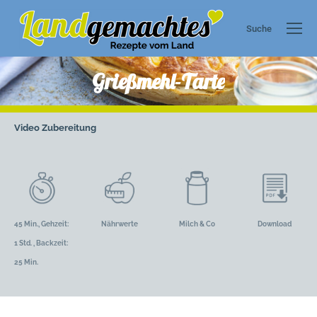
Suche
Search:
Grießmehl-Tarte
Video
Zubereitung
45 Min., Gehzeit:
Nährwerte
Milch & Co
Download
1 Std. , Backzeit:
25 Min.