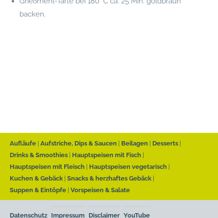
Grießmehl-Tarte bei 180 °C ca. 25 Min. goldbraun
backen.
Aufläufe
Aufstriche, Dips & Saucen
Beilagen
Desserts
Drinks & Smoothies
Hauptspeisen mit Fisch
Hauptspeisen mit Fleisch
Hauptspeisen vegetarisch
Kuchen & Gebäck
Snacks & herzhaftes Gebäck
Suppen & Eintöpfe
Vorspeisen & Salate
Datenschutz
Impressum
Disclaimer
YouTube