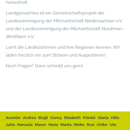
herausholt.
Landgemachtes ist ein Gemeinschaftsprojekt der
Landesvereinigung der Milchwirtschaft Niedersachsen e.V.
und der Landesvereinigung der Milchwirtschaft Nordrhein-
Westfalen e.V.
Lernt die Landköchinnen und ihre Regionen kennen. Wir
laden herzlich ein zum Stöbern und Ausprobieren.
Noch Fragen? Dann schreibt uns gern!
Annette
Andrea
Birgit
Conny
Elisabeth
Friedel
Gisela
Hille
Jutta
Manuela
Maren
Maria
Marita
Meike
Rosi
Ulrike
Ute