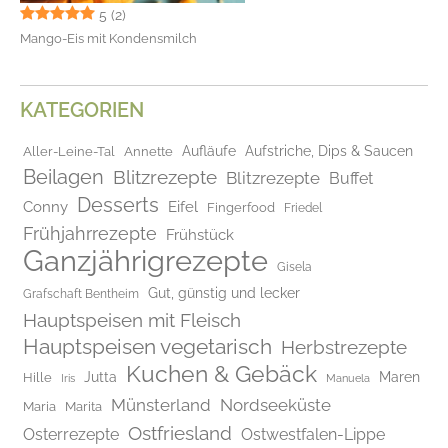
5
(2)
Mango-Eis mit Kondensmilch
KATEGORIEN
Aufläufe
Aufstriche, Dips & Saucen
Aller-Leine-Tal
Annette
Beilagen
Blitzrezepte
Blitzrezepte
Buffet
Desserts
Conny
Eifel
Fingerfood
Friedel
Frühjahrrezepte
Frühstück
Ganzjährigrezepte
Gisela
Gut, günstig und lecker
Grafschaft Bentheim
Hauptspeisen mit Fleisch
Hauptspeisen vegetarisch
Herbstrezepte
Kuchen & Gebäck
Jutta
Maren
Hille
Iris
Manuela
Münsterland
Nordseeküste
Maria
Marita
Ostfriesland
Osterrezepte
Ostwestfalen-Lippe