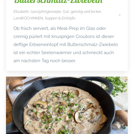
Elisabeth
,
Ganzjährigrezepte
,
Gut, günstig und lecker
,
LandKÖCHINNEN
,
Suppen & Eintöpfe
Ob frisch serviert, als Meal-Prep im Glas oder
cremig püriert mit knusprigen Croutons ist dieser
deftige Erbseneintopf mit Butterschmalz-Zwiebeln
ist ein echter Seelenwärmer und schmeckt auch
am nächsten Tag noch besser.