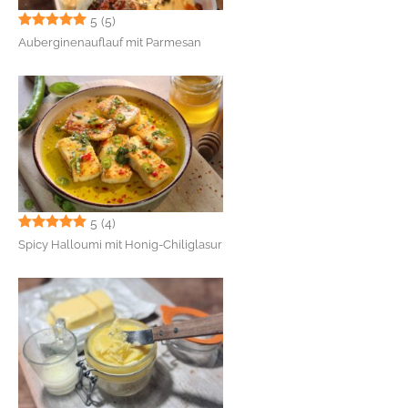
5
(5)
Auberginenauflauf mit Parmesan
5
(4)
Spicy Halloumi mit Honig-Chiliglasur