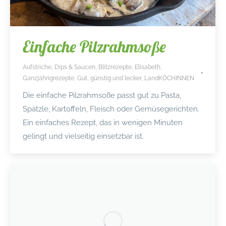
Einfache Pilzrahmsoße
Aufstriche, Dips & Saucen
,
Blitzrezepte
,
Elisabeth
,
Ganzjährigrezepte
,
Gut, günstig und lecker
,
LandKÖCHINNEN
Die einfache Pilzrahmsoße passt gut zu Pasta,
Spätzle, Kartoffeln, Fleisch oder Gemüsegerichten.
Ein einfaches Rezept, das in wenigen Minuten
gelingt und vielseitig einsetzbar ist.