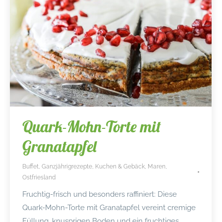
Quark-Mohn-Torte mit
Granatapfel
Buffet
,
Ganzjährigrezepte
,
Kuchen & Gebäck
,
Maren
,
Ostfriesland
Fruchtig-frisch und besonders raffiniert: Diese
Quark-Mohn-Torte mit Granatapfel vereint cremige
Füllung, knusprigen Boden und ein fruchtiges