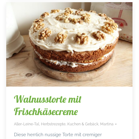
Walnusstorte mit
Frischkäsecreme
Aller-Leine-Tal
,
Herbstrezepte
,
Kuchen & Gebäck
,
Martina
Diese herrlich nussige Torte mit cremiger