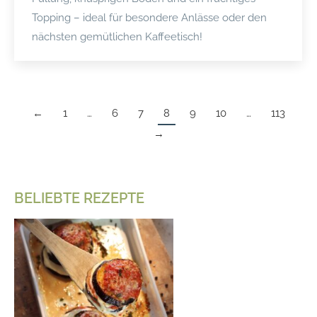
Topping – ideal für besondere Anlässe oder den
nächsten gemütlichen Kaffeetisch!
←
1
…
6
7
8
9
10
…
113
→
BELIEBTE REZEPTE