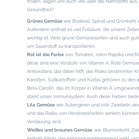
finden, sagen uns auch viel über die Nährstoffe aus
Gesundheit?
Grünes Gemüse
wie Brokkoli, Spinat und Grünkohl is
Außerdem enthält es viel Folsäure, die unsere Zell
wichtig ist. Viele grüne Gemüsesorten sind auch gute
um Sauerstoff zu transportieren.
Rot ist die Farbe
von Tomaten, roten Paprika und Ra
diese sind eine Vorstufe von Vitamin A. Rote Gemüs
Antioxidans, das dabei hilft, das Risiko bestimmter 
Karotten, Süßkartoffeln und Kürbis gehören zu den
Beta-Carotin, das im Körper in Vitamin A umgewandel
stärkt unser Immunsystem. Auch diese Farben bieten
Lila Gemüse
wie Auberginen und rote Zwiebeln sind
und das Risiko von Herzkrankheiten senken können. S
Verdauung sind.
Weißes und braunes Gemüse
, wie Blumenkohl, Zw
enthält Allicin, das entzündungshemmend wirkt, und