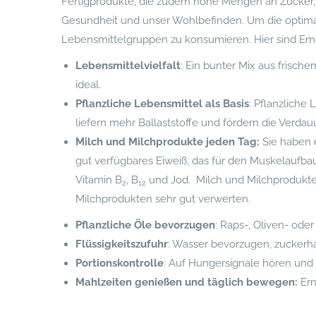
Fertigprodukte, die zudem hohe Mengen an Zucker, 
Gesundheit und unser Wohlbefinden. Um die optimale 
Lebensmittelgruppen zu konsumieren. Hier sind Emp
Lebensmittelvielfalt
: Ein bunter Mix aus frisc
ideal.
Pflanzliche Lebensmittel als Basis
: Pflanzliche
liefern mehr Ballaststoffe und fördern die Verdau
Milch und Milchprodukte jeden Tag:
Sie haben 
gut verfügbares Eiweiß, das für den Muskelaufbau
Vitamin B
, B
und Jod. Milch und Milchprodukte
2
12
Milchprodukten sehr gut verwerten.
Pflanzliche Öle bevorzugen
: Raps-, Oliven- ode
Flüssigkeitszufuhr
: Wasser bevorzugen, zuckerh
Portionskontrolle
: Auf Hungersignale hören und
Mahlzeiten genießen und täglich bewegen:
Ern