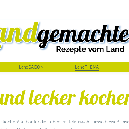
LandSAISON
LandTHEMA
und lecker koche
r kochen! Je bunter die Lebensmittelauswahl, umso besser! Frisc