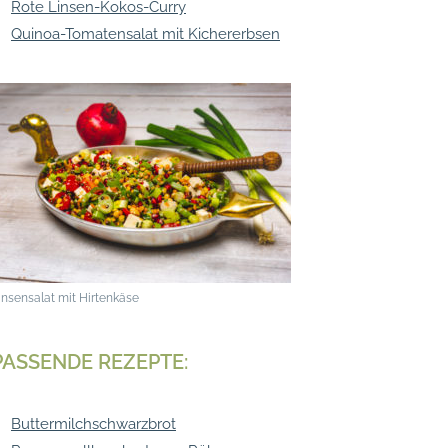
Rote Linsen-Kokos-Curry
Quinoa-Tomatensalat mit Kichererbsen
insensalat mit Hirtenkäse
PASSENDE REZEPTE:
Buttermilchschwarzbrot