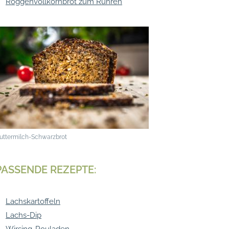
Roggenvollkornbrot zum Rühren
uttermilch-Schwarzbrot
PASSENDE REZEPTE:
Lachskartoffeln
Lachs-Dip
Wirsing-Rouladen