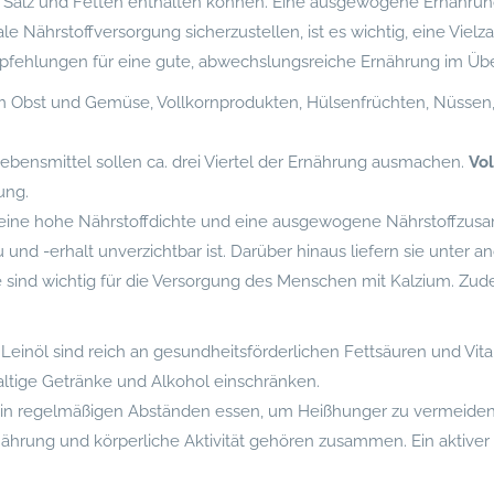
Salz und Fetten enthalten können. Eine ausgewogene Ernährung 
Nährstoffversorgung sicherzustellen, ist es wichtig, eine Vielz
fehlungen für eine gute, abwechslungsreiche Ernährung im Übe
hem Obst und Gemüse, Vollkornprodukten, Hülsenfrüchten, Nüssen
 Lebensmittel sollen ca. drei Viertel der Ernährung ausmachen.
Vo
ung.
eine hohe Nährstoffdichte und eine ausgewogene Nährstoffzus
 und -erhalt unverzichtbar ist. Darüber hinaus liefern sie unte
 sind wichtig für die Versorgung des Menschen mit Kalzium. Zud
r Leinöl sind reich an gesundheitsförderlichen Fettsäuren und Vit
altige Getränke und Alkohol einschränken.
 in regelmäßigen Abständen essen, um Heißhunger zu vermeiden
ährung und körperliche Aktivität gehören zusammen. Ein aktiver A