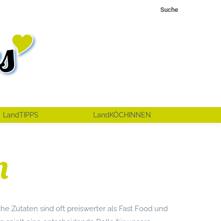
Search:
Suche
LandTIPPS
LandKÖCHINNEN
n
he Zutaten sind oft preiswerter als Fast Food und