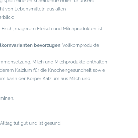
spielt eine entscheidende Rolle für unsere
ahl von Lebensmitteln aus allen
rblick:
, Fisch, magerem Fleisch und Milchprodukten ist
llkornvarianten bevorzugen
: Vollkornprodukte
ammensetzung. Milch und Milchprodukte enthalten
r anderem Kalzium für die Knochengesundheit sowie
em kann der Körper Kalzium aus Milch und
aminen.
.
lltag tut gut und ist gesund.