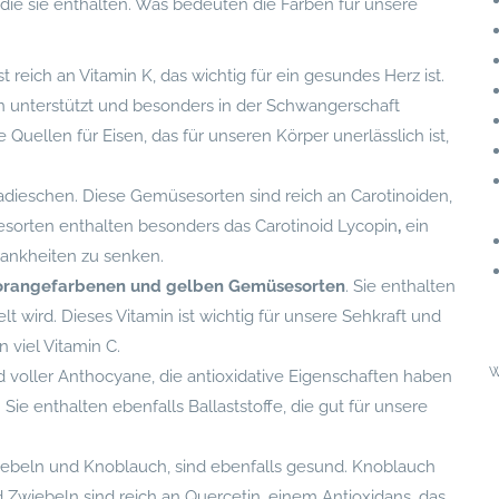
, die sie enthalten. Was bedeuten die Farben für unsere
t reich an Vitamin K, das wichtig für ein gesundes Herz ist.
en unterstützt und besonders in der Schwangerschaft
 Quellen für Eisen, das für unseren Körper unerlässlich ist,
dieschen. Diese Gemüsesorten sind reich an Carotinoiden,
esorten enthalten besonders das Carotinoid Lycopin
,
ein
Krankheiten zu senken.
orangefarbenen und gelben Gemüsesorten
. Sie enthalten
t wird. Dieses Vitamin ist wichtig für unsere Sehkraft und
 viel Vitamin C.
W
 voller Anthocyane, die antioxidative Eigenschaften haben
ie enthalten ebenfalls Ballaststoffe, die gut für unsere
iebeln und Knoblauch, sind ebenfalls gesund. Knoblauch
 Zwiebeln sind reich an Quercetin, einem Antioxidans, das