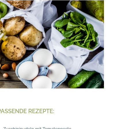
PASSENDE REZEPTE:
Zucchininudeln mit Tomatenpesto