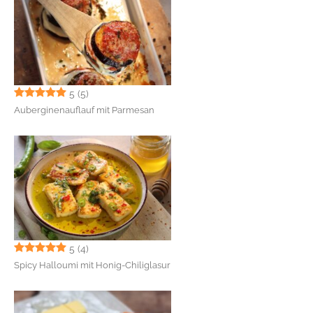
5
(5)
Auberginenauflauf mit Parmesan
5
(4)
Spicy Halloumi mit Honig-Chiliglasur