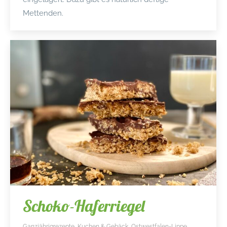
Mettenden.
Schoko-Haferriegel
Ganzjährigrezepte
,
Kuchen & Gebäck
,
Ostwestfalen-Lippe
,