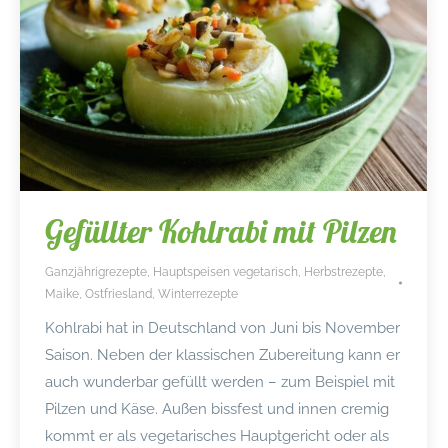
Gefüllter Kohlrabi mit Pilzen
Ganzjährigrezepte
,
Hauptspeisen vegetarisch
,
Herbstrezepte
,
Maike
,
Ostfriesland
,
Winterrezepte
Kohlrabi hat in Deutschland von Juni bis November
Saison. Neben der klassischen Zubereitung kann er
auch wunderbar gefüllt werden – zum Beispiel mit
Pilzen und Käse. Außen bissfest und innen cremig
kommt er als vegetarisches Hauptgericht oder als