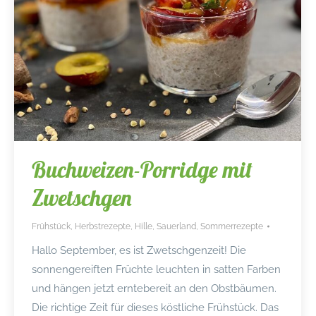
Buchweizen-Porridge mit
Zwetschgen
Frühstück
,
Herbstrezepte
,
Hille
,
Sauerland
,
Sommerrezepte
Hallo September, es ist Zwetschgenzeit! Die
sonnengereiften Früchte leuchten in satten Farben
und hängen jetzt erntebereit an den Obstbäumen.
Die richtige Zeit für dieses köstliche Frühstück. Das