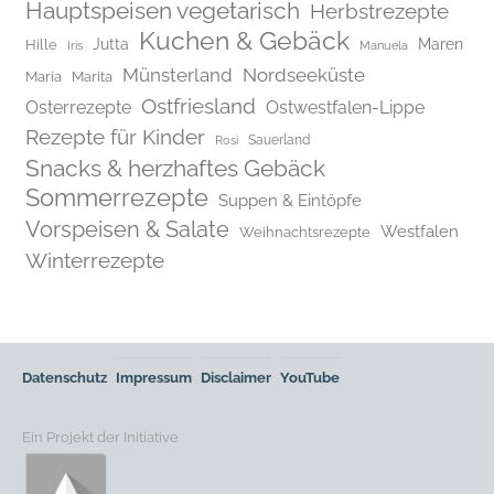
Hauptspeisen vegetarisch
Herbstrezepte
Kuchen & Gebäck
Jutta
Maren
Hille
Iris
Manuela
Münsterland
Nordseeküste
Maria
Marita
Ostfriesland
Osterrezepte
Ostwestfalen-Lippe
Rezepte für Kinder
Rosi
Sauerland
Snacks & herzhaftes Gebäck
Sommerrezepte
Suppen & Eintöpfe
Vorspeisen & Salate
Westfalen
Weihnachtsrezepte
Winterrezepte
Datenschutz
Impressum
Disclaimer
YouTube
Ein Projekt der Initiative