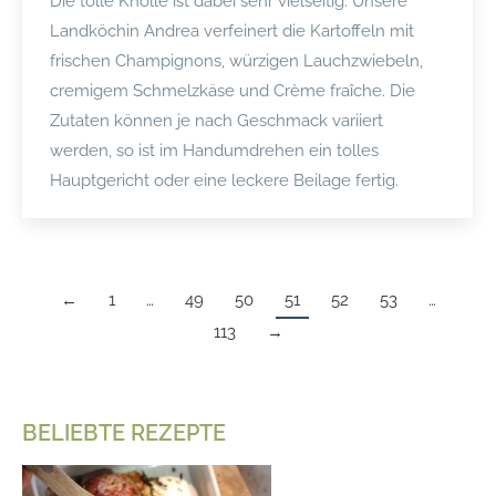
Die tolle Knolle ist dabei sehr vielseitig. Unsere
Landköchin Andrea verfeinert die Kartoffeln mit
frischen Champignons, würzigen Lauchzwiebeln,
cremigem Schmelzkäse und Crème fraîche. Die
Zutaten können je nach Geschmack variiert
werden, so ist im Handumdrehen ein tolles
Hauptgericht oder eine leckere Beilage fertig.
←
1
…
49
50
51
52
53
…
113
→
BELIEBTE REZEPTE