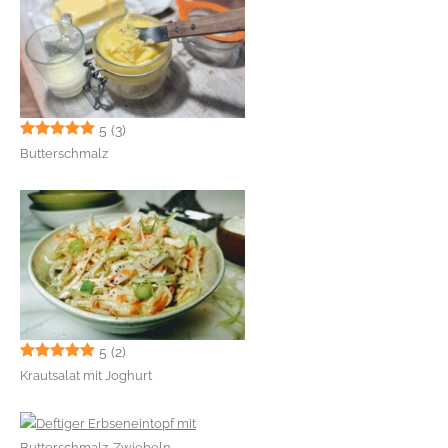
5
(3)
Butterschmalz
5
(2)
Krautsalat mit Joghurt