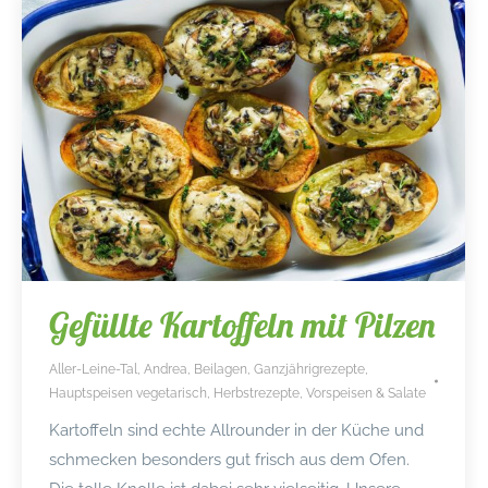
Gefüllte Kartoffeln mit Pilzen
Aller-Leine-Tal
,
Andrea
,
Beilagen
,
Ganzjährigrezepte
,
Hauptspeisen vegetarisch
,
Herbstrezepte
,
Vorspeisen & Salate
Kartoffeln sind echte Allrounder in der Küche und
schmecken besonders gut frisch aus dem Ofen.