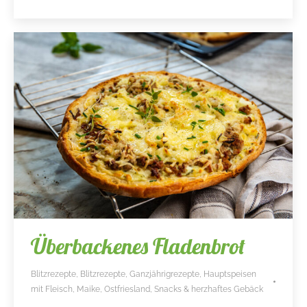
Überbackenes Fladenbrot
Blitzrezepte
,
Blitzrezepte
,
Ganzjährigrezepte
,
Hauptspeisen
mit Fleisch
,
Maike
,
Ostfriesland
,
Snacks & herzhaftes Gebäck