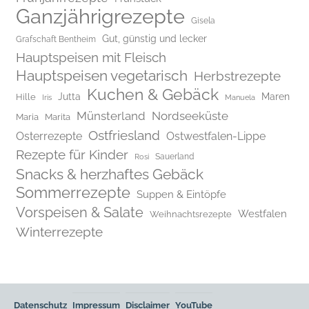
Ganzjährigrezepte
Gisela
Gut, günstig und lecker
Grafschaft Bentheim
Hauptspeisen mit Fleisch
Hauptspeisen vegetarisch
Herbstrezepte
Kuchen & Gebäck
Jutta
Maren
Hille
Iris
Manuela
Münsterland
Nordseeküste
Maria
Marita
Ostfriesland
Osterrezepte
Ostwestfalen-Lippe
Rezepte für Kinder
Rosi
Sauerland
Snacks & herzhaftes Gebäck
Sommerrezepte
Suppen & Eintöpfe
Vorspeisen & Salate
Westfalen
Weihnachtsrezepte
Winterrezepte
Datenschutz
Impressum
Disclaimer
YouTube