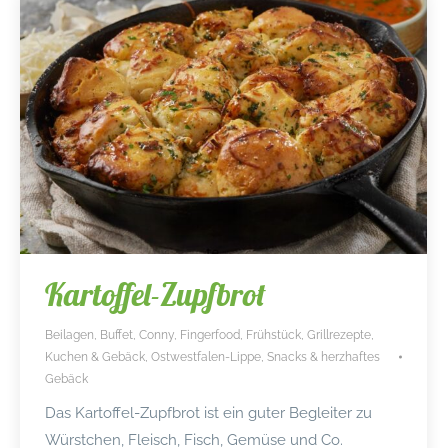
Kartoffel-Zupfbrot
Beilagen
,
Buffet
,
Conny
,
Fingerfood
,
Frühstück
,
Grillrezepte
,
Kuchen & Gebäck
,
Ostwestfalen-Lippe
,
Snacks & herzhaftes
Gebäck
Das Kartoffel-Zupfbrot ist ein guter Begleiter zu
Würstchen, Fleisch, Fisch, Gemüse und Co.