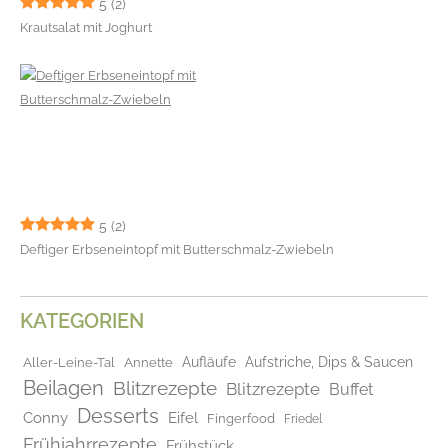
5
(2)
Krautsalat mit Joghurt
5
(2)
Deftiger Erbseneintopf mit Butterschmalz-Zwiebeln
KATEGORIEN
Aufläufe
Aufstriche, Dips & Saucen
Aller-Leine-Tal
Annette
Beilagen
Blitzrezepte
Blitzrezepte
Buffet
Desserts
Conny
Eifel
Fingerfood
Friedel
Frühjahrrezepte
Frühstück