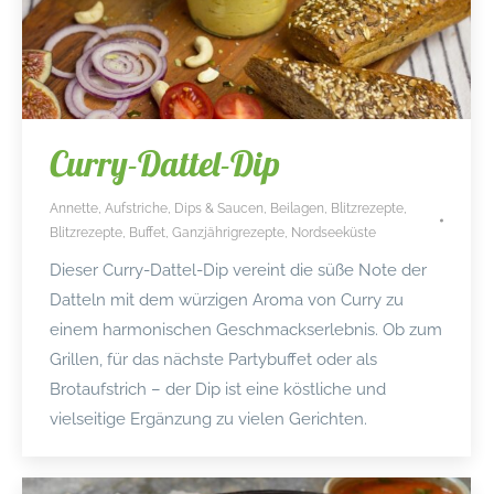
Curry-Dattel-Dip
Annette
,
Aufstriche, Dips & Saucen
,
Beilagen
,
Blitzrezepte
,
Blitzrezepte
,
Buffet
,
Ganzjährigrezepte
,
Nordseeküste
Dieser Curry-Dattel-Dip vereint die süße Note der
Datteln mit dem würzigen Aroma von Curry zu
einem harmonischen Geschmackserlebnis. Ob zum
Grillen, für das nächste Partybuffet oder als
Brotaufstrich – der Dip ist eine köstliche und
vielseitige Ergänzung zu vielen Gerichten.