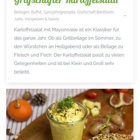
Beilagen
,
Buffet
,
Ganzjährigrezepte
,
Grafschaft Bentheim
,
Jutta
,
Vorspeisen & Salate
Kartoffelsalat mit Mayonnaise ist ein Klassiker für
das ganze Jahr. Ob als Grillbeilage im Sommer, zu
den Würstchen an Heiligabend oder als Beilage zu
Fleisch und Fisch: Der Kartoffelsalat passt zu vielen
Gelegenheiten und ist bei Klein und Groß sehr
beliebt.