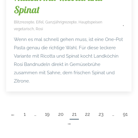
Spinat
Blitzrezepte
,
Eifel
,
Ganzjährigrezepte
,
Hauptspeisen
vegetarisch
,
Rosi
Wenn es mal schnell gehen muss, ist eine One-Pot
Pasta genau die richtige Wahl. Für diese leckere
Variante mit Ricotta und Spinat kocht Landköchin
Rosi Bandnudeln direkt in Gemüsebrühe
zusammen mit Sahne, dem frischen Spinat und
Zitrone.
←
1
…
19
20
21
22
23
…
91
→