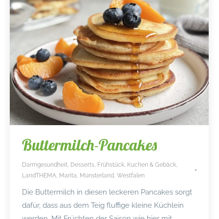
Buttermilch-Pancakes
Darmgesundheit
,
Desserts
,
Frühstück
,
Kuchen & Gebäck
,
LandTHEMA
,
Marita
,
Münsterland
,
Westfalen
Die Buttermilch in diesen leckeren Pancakes sorgt
dafür, dass aus dem Teig fluffige kleine Küchlein
werden. Mit Früchten der Saison wie hier mit