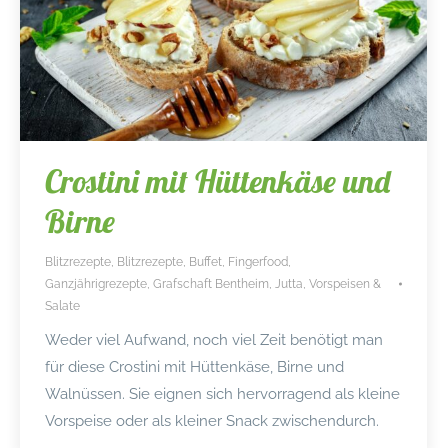
Crostini mit Hüttenkäse und
Birne
Blitzrezepte
,
Blitzrezepte
,
Buffet
,
Fingerfood
,
Ganzjährigrezepte
,
Grafschaft Bentheim
,
Jutta
,
Vorspeisen &
Salate
Weder viel Aufwand, noch viel Zeit benötigt man
für diese Crostini mit Hüttenkäse, Birne und
Walnüssen. Sie eignen sich hervorragend als kleine
Vorspeise oder als kleiner Snack zwischendurch.