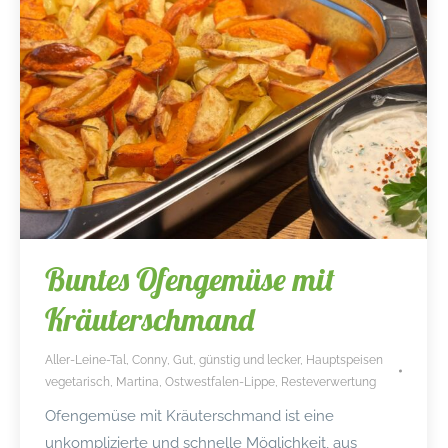
Buntes Ofengemüse mit
Kräuterschmand
Aller-Leine-Tal
,
Conny
,
Gut, günstig und lecker
,
Hauptspeisen
vegetarisch
,
Martina
,
Ostwestfalen-Lippe
,
Resteverwertung
Ofengemüse mit Kräuterschmand ist eine
unkomplizierte und schnelle Möglichkeit, aus