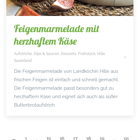
Feigenmarmelade mit
herzhaftem Käse
Aufstriche, Dips & Saucen
,
Desserts
,
Frühstück
,
Hille
,
Sauerland
Die Feigenmarmelade von Landköchin Hille aus
frischen Feigen ist einfach und schnell gemacht.
Die Feigenmarmelade passt besonders gut zu
herzhaftem Käse und eignet sich auch als süßer
Butterbrotaufstrich.
←
1
…
15
16
17
18
19
…
91