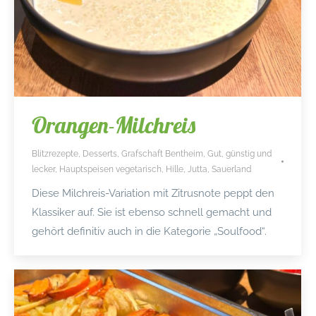
Orangen-Milchreis
Blitzrezepte
,
Desserts
,
Grafschaft Bentheim
,
Gut, günstig und
lecker
,
Hauptspeisen vegetarisch
,
Hille
,
Jutta
,
Sauerland
Diese Milchreis-Variation mit Zitrusnote peppt den
Klassiker auf. Sie ist ebenso schnell gemacht und
gehört definitiv auch in die Kategorie „Soulfood“.