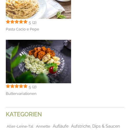
5
(2)
Pasta Cacio e Pepe
5
(2)
Buttervariationen
KATEGORIEN
Aufläufe
Aufstriche, Dips & Saucen
Aller-Leine-Tal
Annette