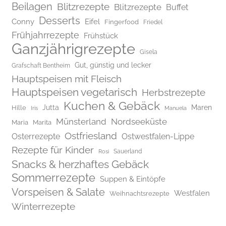
Beilagen
Blitzrezepte
Blitzrezepte
Buffet
Desserts
Conny
Eifel
Fingerfood
Friedel
Frühjahrrezepte
Frühstück
Ganzjährigrezepte
Gisela
Gut, günstig und lecker
Grafschaft Bentheim
Hauptspeisen mit Fleisch
Hauptspeisen vegetarisch
Herbstrezepte
Kuchen & Gebäck
Jutta
Maren
Hille
Iris
Manuela
Münsterland
Nordseeküste
Maria
Marita
Ostfriesland
Osterrezepte
Ostwestfalen-Lippe
Rezepte für Kinder
Rosi
Sauerland
Snacks & herzhaftes Gebäck
Sommerrezepte
Suppen & Eintöpfe
Vorspeisen & Salate
Westfalen
Weihnachtsrezepte
Winterrezepte