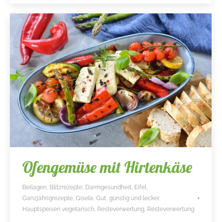
Ofengemüse mit Hirtenkäse
Beilagen
,
Blitzrezepte
,
Darmgesundheit
,
Eifel
,
Ganzjährigrezepte
,
Gisela
,
Gut, günstig und lecker
,
Hauptspeisen vegetarisch
,
Resteverwertung
,
Resteverwertung