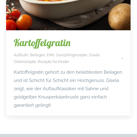
Kartoffelgratin
Aufläufe
,
Beilagen
,
Eifel
,
Ganzjährigrezepte
,
Gisela
,
Osterrezepte
,
Rezepte für Kinder
Kartoffelgratin gehört zu den beliebtesten Beilagen
und ist Schicht für Schicht ein Hochgenuss. Gisela
zeigt, wie der Auflaufklassiker mit Sahne und
goldgelber Knusperkäsekruste ganz einfach
garantiert gelingt!