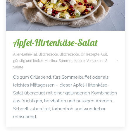
Apfel-Hirtenkäse-Salat
Aller-Leine-Tal
,
Blitzrezepte
,
Blitzrezepte
,
Grillrezepte
,
Gut,
günstig und lecker
,
Martina
,
Sommerrezepte
,
Vorspeisen &
Salate
Ob zum Grillabend, fürs Sommerbuffet oder als
leichtes Mittagessen – dieser Apfel-Hirtenkäse-
Salat überzeugt mit einer gelungenen Kombination
aus fruchtigen, herzhaften und nussigen Aromen.
Schnell zubereitet, farbenfroh und wunderbar
erfrischend.