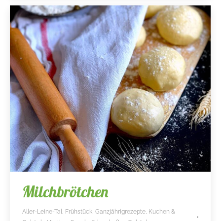
Milchbrötchen
Aller-Leine-Tal
,
Frühstück
,
Ganzjährigrezepte
,
Kuchen &