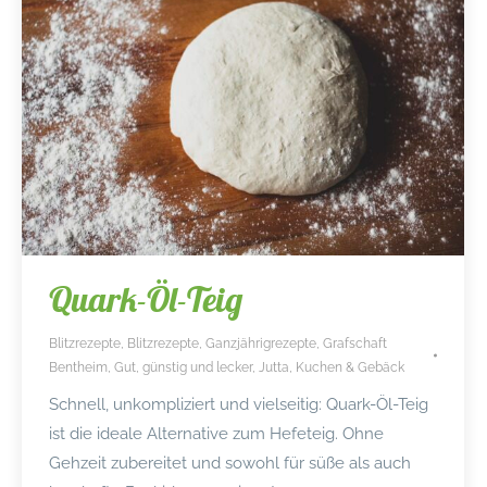
Quark-Öl-Teig
Blitzrezepte
,
Blitzrezepte
,
Ganzjährigrezepte
,
Grafschaft
Bentheim
,
Gut, günstig und lecker
,
Jutta
,
Kuchen & Gebäck
Schnell, unkompliziert und vielseitig: Quark-Öl-Teig
ist die ideale Alternative zum Hefeteig. Ohne
Gehzeit zubereitet und sowohl für süße als auch