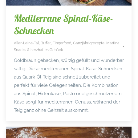
Mediterrane Spinat-Käse-
Schnecken
Aller-Leine-Tal
,
Buffet
,
Fingerfood
,
Ganzjährigrezepte
,
Martina
,
Snacks & herzhaftes Gebäck
Goldbraun gebacken, würzig gefüllt und wunderbar
saftig: Diese mediterranen Spinat-Käse-Schnecken
aus Quark-Öl-Teig sind schnell zubereitet und
perfekt für viele Gelegenheiten. Die Kombination
aus Spinat, Hirtenkäse, Pesto und geschmolzenem
Käse sorgt für mediterranen Genuss, während der
Teig ganz ohne Gehzeit auskommt.