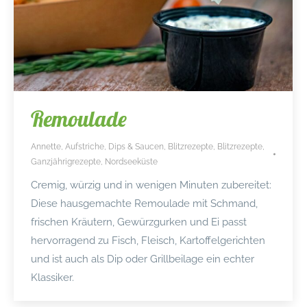
Remoulade
Annette
,
Aufstriche, Dips & Saucen
,
Blitzrezepte
,
Blitzrezepte
,
Ganzjährigrezepte
,
Nordseeküste
Cremig, würzig und in wenigen Minuten zubereitet:
Diese hausgemachte Remoulade mit Schmand,
frischen Kräutern, Gewürzgurken und Ei passt
hervorragend zu Fisch, Fleisch, Kartoffelgerichten
und ist auch als Dip oder Grillbeilage ein echter
Klassiker.