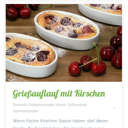
Grießauflauf mit Kirschen
Desserts
,
Frühjahrrezepte
,
Maren
,
Ostfriesland
,
Sommerrezepte
Wenn frische Kirschen Saison haben, darf dieser