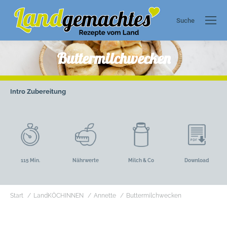
Suche
Search:
Buttermilchwecken
Intro
Zubereitung
115 Min.
Nährwerte
Milch & Co
Download
Sie befinden sich hier:
Start
LandKÖCHINNEN
Annette
Buttermilchwecken