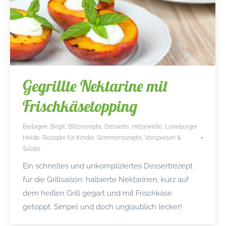
Gegrillte Nektarine mit
Frischkäsetopping
Beilagen
,
Birgit
,
Blitzrezepte
,
Desserts
,
Hitzewelle
,
Lüneburger
Heide
,
Rezepte für Kinder
,
Sommerrezepte
,
Vorspeisen &
Salate
Ein schnelles und unkompliziertes Dessertrezept
für die Grillsaison: halbierte Nektarinen, kurz auf
dem heißen Grill gegart und mit Frischkäse
getoppt. Simpel und doch unglaublich lecker!