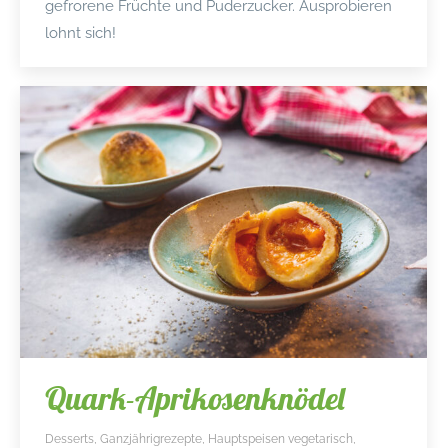
gefrorene Früchte und Puderzucker. Ausprobieren
lohnt sich!
Quark-Aprikosenknödel
Desserts
,
Ganzjährigrezepte
,
Hauptspeisen vegetarisch
,