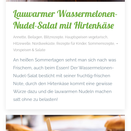
Lauwarmer Wassermelonen-
Nudel-Salat mit Hirtenkäse
Annette
,
Beilagen
,
Blitzrezepte
,
Hauptspeisen vegetarisch
,
Hitzewelle
,
Nordseeküste
,
Rezepte für Kinder
,
Sommerrezepte
,
Vorspeisen & Salate
An heißen Sommertagen sehnt man sich nach was
Frischem, auch beim Essen! Der Wassermelonen-
Nudel-Salat besticht mit seiner fruchtig-frischen
Note, durch den Hirtenkäse kommt eine gewisse
Würze dazu und die lauwarmen Nudeln machen
satt ohne zu belasten!