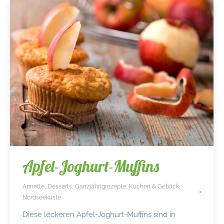
Apfel-Joghurt-Muffins
Annette
,
Desserts
,
Ganzjährigrezepte
,
Kuchen & Gebäck
,
Nordseeküste
Diese leckeren Apfel-Joghurt-Muffins sind in