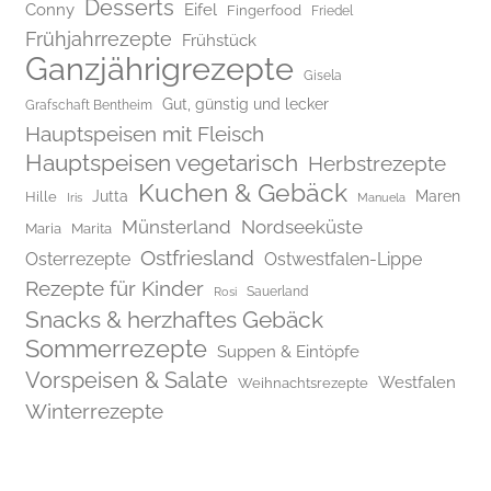
Desserts
Conny
Eifel
Fingerfood
Friedel
Frühjahrrezepte
Frühstück
Ganzjährigrezepte
Gisela
Gut, günstig und lecker
Grafschaft Bentheim
Hauptspeisen mit Fleisch
Hauptspeisen vegetarisch
Herbstrezepte
Kuchen & Gebäck
Jutta
Maren
Hille
Iris
Manuela
Münsterland
Nordseeküste
Maria
Marita
Ostfriesland
Osterrezepte
Ostwestfalen-Lippe
Rezepte für Kinder
Rosi
Sauerland
Snacks & herzhaftes Gebäck
Sommerrezepte
Suppen & Eintöpfe
Vorspeisen & Salate
Westfalen
Weihnachtsrezepte
Winterrezepte