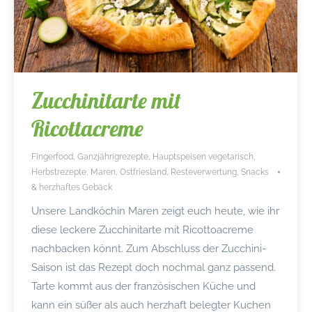
Zucchinitarte mit
Ricottacreme
Fingerfood
,
Ganzjährigrezepte
,
Hauptspeisen vegetarisch
,
Herbstrezepte
,
Maren
,
Ostfriesland
,
Resteverwertung
,
Snacks
& herzhaftes Gebäck
Unsere Landköchin Maren zeigt euch heute, wie ihr
diese leckere Zucchinitarte mit Ricottoacreme
nachbacken könnt. Zum Abschluss der Zucchini-
Saison ist das Rezept doch nochmal ganz passend.
Tarte kommt aus der französischen Küche und
kann ein süßer als auch herzhaft belegter Kuchen