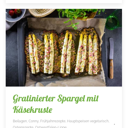
Gratinierter Spargel mit
Käsekruste
Beilagen
,
Conny
,
Frühjahrrezepte
,
Hauptspeisen vegetarisch
,
Osterrezepte
,
Ostwestfalen-Lippe