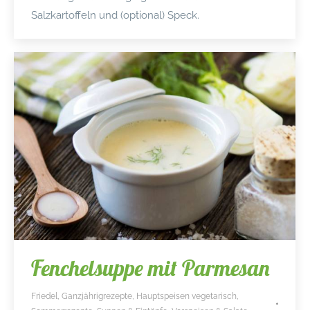
Salzkartoffeln und (optional) Speck.
Fenchelsuppe mit Parmesan
Friedel
,
Ganzjährigrezepte
,
Hauptspeisen vegetarisch
,