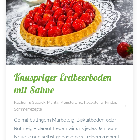
Knuspriger Erdbeerboden
mit Sahne
Kuchen & Gebäck
,
Marita
,
Münsterland
,
Rezepte für Kinder
,
Sommerrezepte
Ob mit buttrigem Mürbeteig, Biskuitboden oder
Rührteig – darauf freuen wir uns jedes Jahr aufs
Neue: einen selbst gebackenen Erdbeerkuchen!