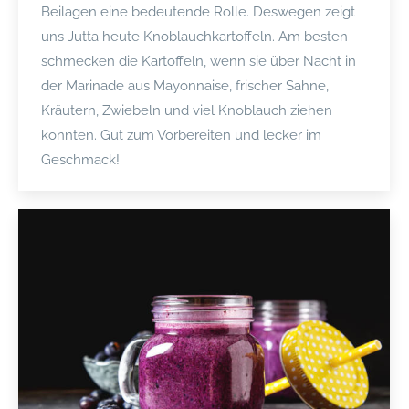
Beilagen eine bedeutende Rolle. Deswegen zeigt
uns Jutta heute Knoblauchkartoffeln. Am besten
schmecken die Kartoffeln, wenn sie über Nacht in
der Marinade aus Mayonnaise, frischer Sahne,
Kräutern, Zwiebeln und viel Knoblauch ziehen
konnten. Gut zum Vorbereiten und lecker im
Geschmack!