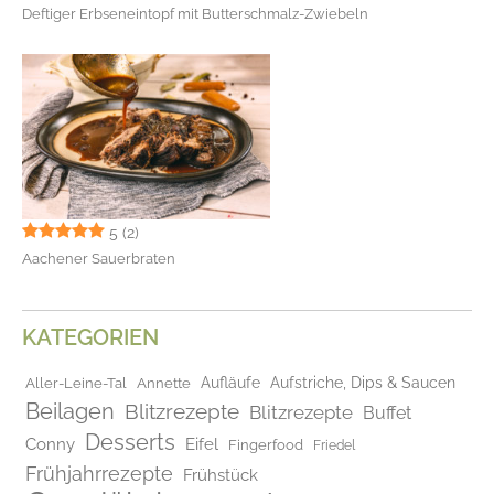
Deftiger Erbseneintopf mit Butterschmalz-Zwiebeln
5
(2)
Aachener Sauerbraten
KATEGORIEN
Aufläufe
Aufstriche, Dips & Saucen
Aller-Leine-Tal
Annette
Beilagen
Blitzrezepte
Blitzrezepte
Buffet
Desserts
Conny
Eifel
Fingerfood
Friedel
Frühjahrrezepte
Frühstück