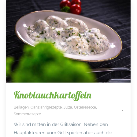
Knoblauchkartoffeln
Beilagen
,
Ganzjährigrezepte
,
Jutta
,
Osterrezepte
,
Sommerrezepte
Wir sind mitten in der Grillsaison. Neben den
Hauptakteuren vom Grill spielen aber auch die