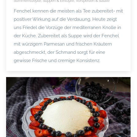
Sommerrezepte
,
Suppen & Eintöpfe
,
Vorspeisen & Salate
Fenchel kennen die meisten als Tee zubereitet- mit
positiver Wirkung auf die Verdauung. Heute zeigt
uns Friedel die Vorzüge der mediterranen Knolle in
der Küche. Zubereitet als Suppe wird der Fenchel
mit würzigem Parmesan und frischen Kräutern
abgeschmeckt, der Schmand sorgt für eine
gewisse Frische und cremige Konsistenz.