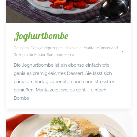
Joghurtbombe
Desserts
,
Ganzjährigrezepte
,
Hitzewelle
,
Marita
,
Münsterland
,
Rezepte für Kinder
,
Sommerrezepte
Die Joghurtbombe ist ein ebenso einfach wie
geniales cremig-leichtes Dessert. Sie lässt sich
prima am Vortag zubereiten und dann stressfrei
genießen. Marita zeigt wie es geht – einfach
Bombe!