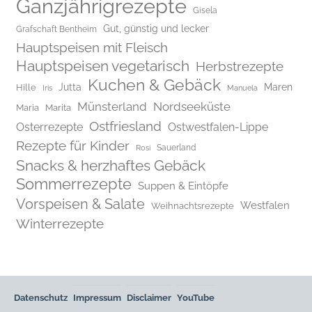
Ganzjährigrezepte
Gisela
Gut, günstig und lecker
Grafschaft Bentheim
Hauptspeisen mit Fleisch
Hauptspeisen vegetarisch
Herbstrezepte
Kuchen & Gebäck
Jutta
Maren
Hille
Iris
Manuela
Münsterland
Nordseeküste
Maria
Marita
Ostfriesland
Osterrezepte
Ostwestfalen-Lippe
Rezepte für Kinder
Rosi
Sauerland
Snacks & herzhaftes Gebäck
Sommerrezepte
Suppen & Eintöpfe
Vorspeisen & Salate
Westfalen
Weihnachtsrezepte
Winterrezepte
Datenschutz
Impressum
Disclaimer
YouTube