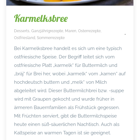
Karmelksbree
Desserts
,
Ganzjährigrezepte
,
Maren
,
Osterrezepte
,
Ostfriesland
,
Sommerrezepte
Bei Karmelksbree handelt es sich um eine typisch
ostfriesische Speise. Der Begriff leitet sich vom
ostfriesische Platt „karmelk“ für Buttermilch und
„bräj“ für Brei her, wobei „karmelk“ vom „karnen“ auf
hochdeutsch buttern und „melk“ von Milch
abgeleitet wird. Dieser Buttermilchbrei bzw. -suppe
wird mit Graupen gekocht und wurde früher in
ärmeren Bauernfamilien als Frühstück gegessen.
Mit Früchten serviert, gibt die Buttermilchspeise
heute einen süß-säuerlichen Nachtisch. Auch als
Kaltspeise an warmen Tagen ist sie geeignet.