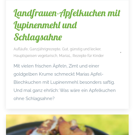
Landfrauen-Apfelkuchen mit
Lupinenmehl und
Schlagsahne
Aufläufe
,
Ganzjährigrezepte
,
Gut, günstig und lecker
,
Hauptspeisen vegetarisch
,
MariaL
,
Rezepte für Kinder
Mit vielen frischen Äpfeln, Zimt und einer
goldgelben Krume schmeckt Marias Apfel-
Blechkuchen mit Lupinenmehl besonders saftig.
Und mal ganz ehrlich: Was wäre ein Apfelkuchen
ohne Schlagsahne?