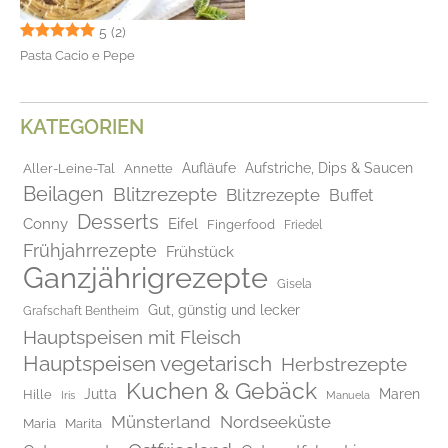
5
(2)
Pasta Cacio e Pepe
KATEGORIEN
Aufläufe
Aufstriche, Dips & Saucen
Aller-Leine-Tal
Annette
Beilagen
Blitzrezepte
Blitzrezepte
Buffet
Desserts
Conny
Eifel
Fingerfood
Friedel
Frühjahrrezepte
Frühstück
Ganzjährigrezepte
Gisela
Gut, günstig und lecker
Grafschaft Bentheim
Hauptspeisen mit Fleisch
Hauptspeisen vegetarisch
Herbstrezepte
Kuchen & Gebäck
Jutta
Maren
Hille
Iris
Manuela
Münsterland
Nordseeküste
Maria
Marita