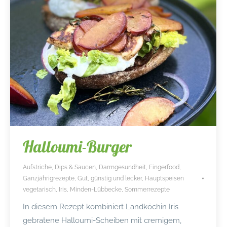
Halloumi-Burger
Aufstriche, Dips & Saucen
,
Darmgesundheit
,
Fingerfood
,
Ganzjährigrezepte
,
Gut, günstig und lecker
,
Hauptspeisen
vegetarisch
,
Iris
,
Minden-Lübbecke
,
Sommerrezepte
In diesem Rezept kombiniert Landköchin Iris
gebratene Halloumi-Scheiben mit cremigem,