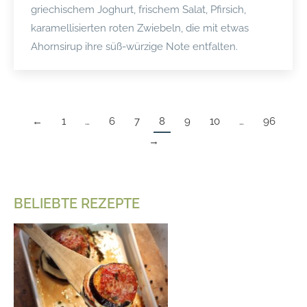
griechischem Joghurt, frischem Salat, Pfirsich,
karamellisierten roten Zwiebeln, die mit etwas
Ahornsirup ihre süß-würzige Note entfalten.
←
1
…
6
7
8
9
10
…
96
→
BELIEBTE REZEPTE