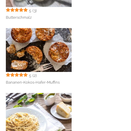
5
(3)
Butterschmalz
5
(2)
Bananen-Kokos-Hafer-Muffins