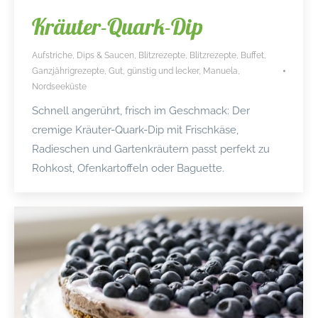
Kräuter-Quark-Dip
Aufstriche, Dips & Saucen
,
Blitzrezepte
,
Blitzrezepte
,
Buffet
,
Ganzjährigrezepte
,
Gut, günstig und lecker
,
Manuela
,
Nordseeküste
Schnell angerührt, frisch im Geschmack: Der
cremige Kräuter-Quark-Dip mit Frischkäse,
Radieschen und Gartenkräutern passt perfekt zu
Rohkost, Ofenkartoffeln oder Baguette.