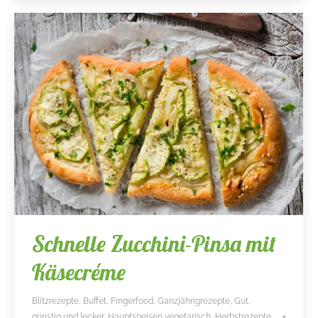
Schnelle Zucchini-Pinsa mit
Käsecréme
Blitzrezepte
,
Buffet
,
Fingerfood
,
Ganzjährigrezepte
,
Gut,
günstig und lecker
,
Hauptspeisen vegetarisch
,
Herbstrezepte
,