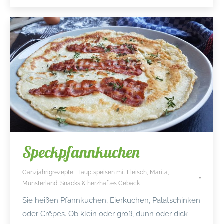
Speckpfannkuchen
Ganzjährigrezepte
,
Hauptspeisen mit Fleisch
,
Marita
,
Münsterland
,
Snacks & herzhaftes Gebäck
Sie heißen Pfannkuchen, Eierkuchen, Palatschinken
oder Crêpes. Ob klein oder groß, dünn oder dick –