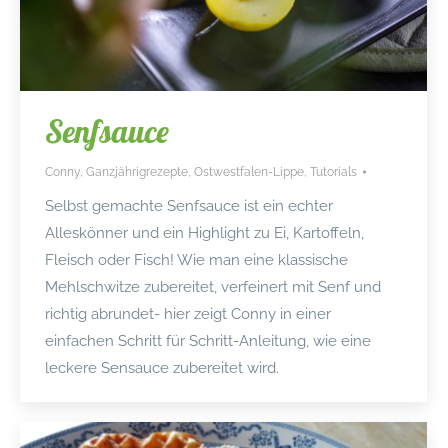
Senfsauce
Conny
,
Ganzjährigrezepte
,
Ostwestfalen-Lippe
,
Tutorials
Selbst gemachte Senfsauce ist ein echter
Alleskönner und ein Highlight zu Ei, Kartoffeln,
Fleisch oder Fisch! Wie man eine klassische
Mehlschwitze zubereitet, verfeinert mit Senf und
richtig abrundet- hier zeigt Conny in einer
einfachen Schritt für Schritt-Anleitung, wie eine
leckere Sensauce zubereitet wird.