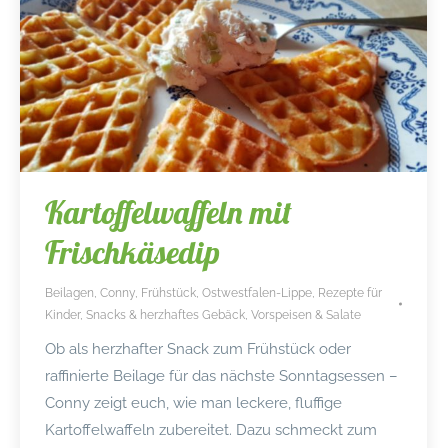
Kartoffelwaffeln mit
Frischkäsedip
Beilagen
,
Conny
,
Frühstück
,
Ostwestfalen-Lippe
,
Rezepte für
Kinder
,
Snacks & herzhaftes Gebäck
,
Vorspeisen & Salate
Ob als herzhafter Snack zum Frühstück oder
raffinierte Beilage für das nächste Sonntagsessen –
Conny zeigt euch, wie man leckere, fluffige
Kartoffelwaffeln zubereitet. Dazu schmeckt zum