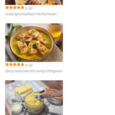
5
(5)
Auberginenauflauf mit Parmesan
5
(4)
Spicy Halloumi mit Honig-Chiliglasur