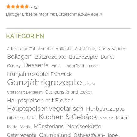
5
(2)
Deftiger Erbseneintopf mit Butterschmalz-Zwiebeln
KATEGORIEN
Aufläufe
Aufstriche, Dips & Saucen
Aller-Leine-Tal
Annette
Beilagen
Blitzrezepte
Blitzrezepte
Buffet
Desserts
Conny
Eifel
Fingerfood
Friedel
Frühjahrrezepte
Frühstück
Ganzjährigrezepte
Gisela
Gut, günstig und lecker
Grafschaft Bentheim
Hauptspeisen mit Fleisch
Hauptspeisen vegetarisch
Herbstrezepte
Kuchen & Gebäck
Jutta
Maren
Hille
Iris
Manuela
Münsterland
Nordseeküste
Maria
Marita
Ostfriesland
Osterrezepte
Ostwestfalen-Lippe