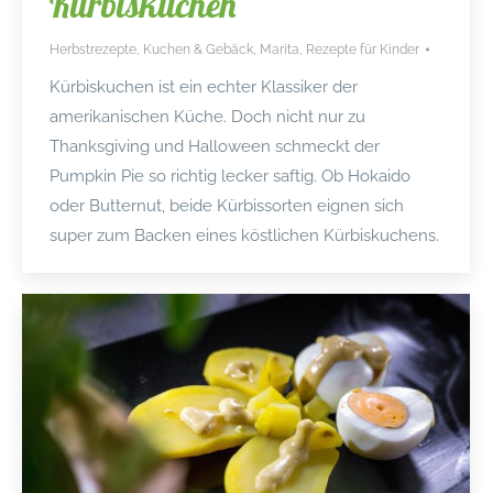
Kürbiskuchen
Herbstrezepte
,
Kuchen & Gebäck
,
Marita
,
Rezepte für Kinder
Kürbiskuchen ist ein echter Klassiker der
amerikanischen Küche. Doch nicht nur zu
Thanksgiving und Halloween schmeckt der
Pumpkin Pie so richtig lecker saftig. Ob Hokaido
oder Butternut, beide Kürbissorten eignen sich
super zum Backen eines köstlichen Kürbiskuchens.