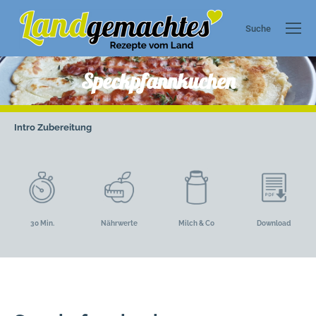
Suche
Search:
Speckpfannkuchen
Intro
Zubereitung
30 Min.
Nährwerte
Milch & Co
Download