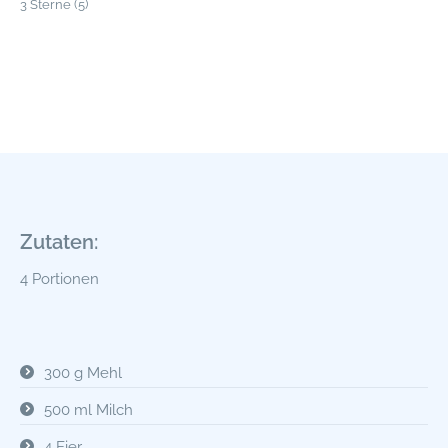
3
Sterne (
5
)
Zutaten:
4 Portionen
300 g Mehl
500 ml Milch
4 Eier