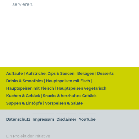
servieren.
Aufläufe
Aufstriche, Dips & Saucen
Beilagen
Desserts
Drinks & Smoothies
Hauptspeisen mit Fisch
Hauptspeisen mit Fleisch
Hauptspeisen vegetarisch
Kuchen & Gebäck
Snacks & herzhaftes Gebäck
Suppen & Eintöpfe
Vorspeisen & Salate
Datenschutz
Impressum
Disclaimer
YouTube
Ein Projekt der Initiative