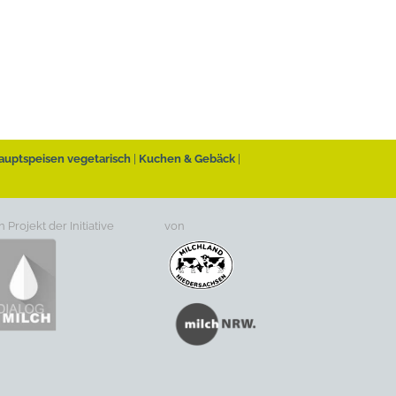
auptspeisen vegetarisch
Kuchen & Gebäck
n Projekt der Initiative
von