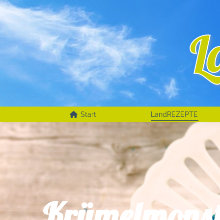
Start
LandREZEPTE
Krümelmonst