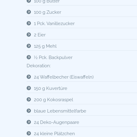
100 g Butter
100 g Zucker
1 Pck. Vanillezucker
2 Eier
125 g Mehl
½ Pck. Backpulver
Dekoration:
24 Waffelbecher (Eiswaffeln)
150 g Kuvertüre
200 g Kokosraspel
blaue Lebensmittelfarbe
24 Deko-Augenpaare
24 kleine Plätzchen