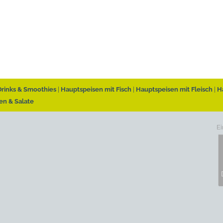
Drinks & Smoothies
Hauptspeisen mit Fisch
Hauptspeisen mit Fleisch
H
en & Salate
Ei