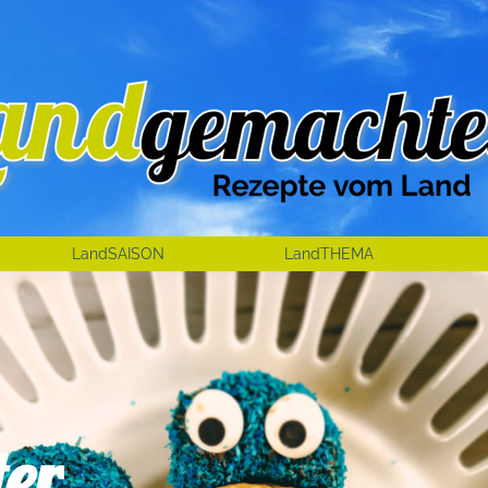
LandSAISON
LandTHEMA
er