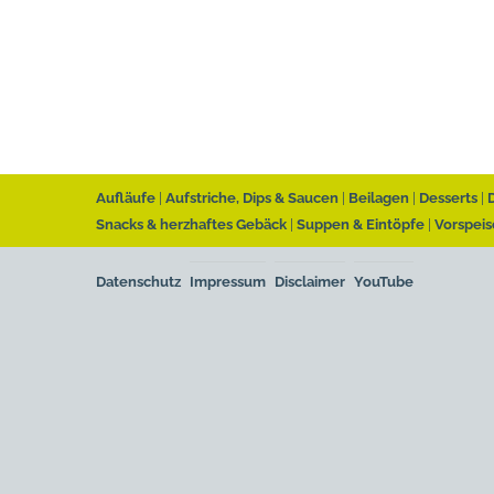
Aufläufe
Aufstriche, Dips & Saucen
Beilagen
Desserts
Snacks & herzhaftes Gebäck
Suppen & Eintöpfe
Vorspeis
Datenschutz
Impressum
Disclaimer
YouTube