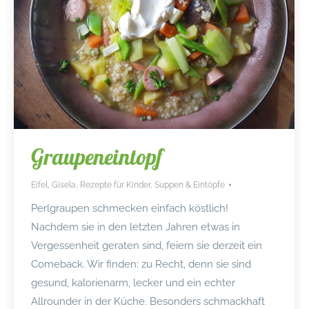
Graupeneintopf
Eifel
,
Gisela
,
Rezepte für Kinder
,
Suppen & Eintöpfe
Perlgraupen schmecken einfach köstlich!
Nachdem sie in den letzten Jahren etwas in
Vergessenheit geraten sind, feiern sie derzeit ein
Comeback. Wir finden: zu Recht, denn sie sind
gesund, kalorienarm, lecker und ein echter
Allrounder in der Küche. Besonders schmackhaft