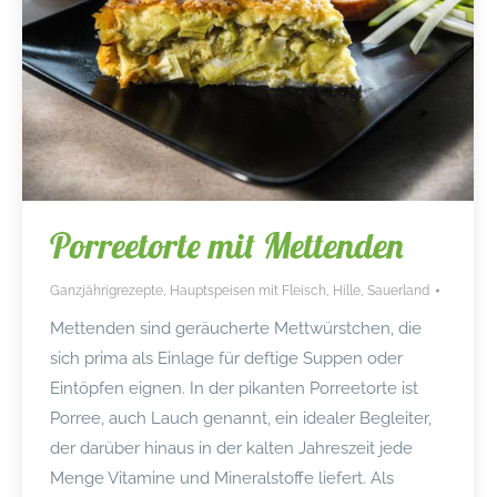
Porreetorte mit Mettenden
Ganzjährigrezepte
,
Hauptspeisen mit Fleisch
,
Hille
,
Sauerland
Mettenden sind geräucherte Mettwürstchen, die
sich prima als Einlage für deftige Suppen oder
Eintöpfen eignen. In der pikanten Porreetorte ist
Porree, auch Lauch genannt, ein idealer Begleiter,
der darüber hinaus in der kalten Jahreszeit jede
Menge Vitamine und Mineralstoffe liefert. Als