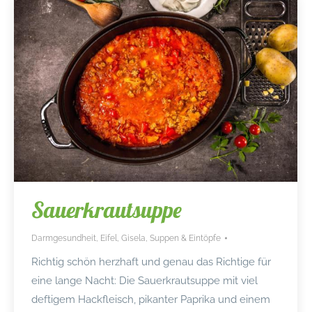
Sauerkrautsuppe
Darmgesundheit
,
Eifel
,
Gisela
,
Suppen & Eintöpfe
Richtig schön herzhaft und genau das Richtige für
eine lange Nacht: Die Sauerkrautsuppe mit viel
deftigem Hackfleisch, pikanter Paprika und einem