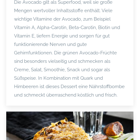
Die Avocado gilt als Superfood, weil sie große
Mengen wertvoller Inhaltsstoffe enthält. Viele
wichtige Vitamine der Avocado, zum Beispiel
Vitamin A, Alpha-Carotin, Beta-Carotin, Biotin und
Vitamin E, liefern Energie und sorgen für gut
funktionierende Nerven und gute
Gehirnfunktionen. Die grünen Avocado-Früchte
sind besonders vielseitig und schmecken als
Creme, Salat, Smoothie, Snack und sogar als
Süßspeise. In Kombination mit Quark und
Himbeeren ist dieses Dessert eine Nährstoffbombe
und schmeckt überraschend köstlich und frisch.