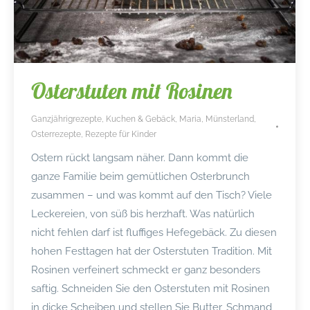
Osterstuten mit Rosinen
Ganzjährigrezepte
,
Kuchen & Gebäck
,
Maria
,
Münsterland
,
Osterrezepte
,
Rezepte für Kinder
Ostern rückt langsam näher. Dann kommt die
ganze Familie beim gemütlichen Osterbrunch
zusammen – und was kommt auf den Tisch? Viele
Leckereien, von süß bis herzhaft. Was natürlich
nicht fehlen darf ist fluffiges Hefegebäck. Zu diesen
hohen Festtagen hat der Osterstuten Tradition. Mit
Rosinen verfeinert schmeckt er ganz besonders
saftig. Schneiden Sie den Osterstuten mit Rosinen
in dicke Scheiben und stellen Sie Butter, Schmand,