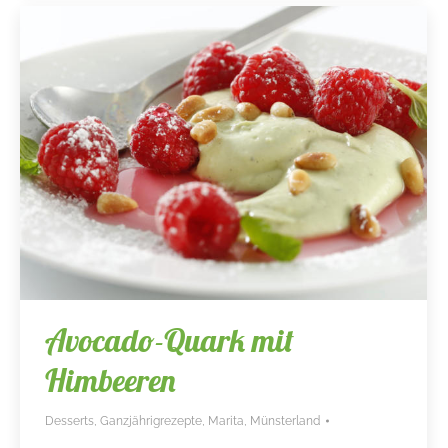
Avocado-Quark mit
Himbeeren
Desserts
,
Ganzjährigrezepte
,
Marita
,
Münsterland