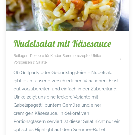
Nudelsalat mit Käsesauce
Beilagen
,
Rezepte für Kinder
,
Sommerrezepte
,
Ulrike
,
Vorspeisen & Salate
Ob Grillparty oder Geburtstagsfeier – Nudelsalat
gibt es in tausend verschiedenen Variationen. Er ist
gut vorzubereiten und einfach in der Zubereitung.
Ulrike zeigt uns eine leckere Variante mit
Gabelspagetti, buntem Gemüse und einer
cremigen Käsesauce. In dekorativen
Portionsgläsern serviert ist dieser Salat nicht nur ein
optisches Highlight auf dem Sommer-Büffet.