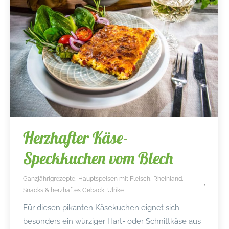
Herzhafter Käse-
Speckkuchen vom Blech
Ganzjährigrezepte
,
Hauptspeisen mit Fleisch
,
Rheinland
,
Snacks & herzhaftes Gebäck
,
Ulrike
Für diesen pikanten Käsekuchen eignet sich
besonders ein würziger Hart- oder Schnittkäse aus