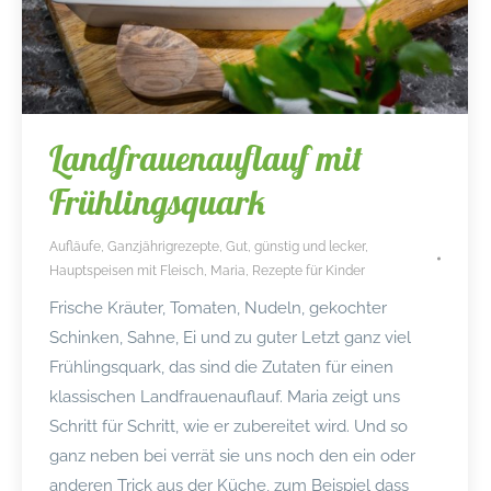
Landfrauenauflauf mit
Frühlingsquark
Aufläufe
,
Ganzjährigrezepte
,
Gut, günstig und lecker
,
Hauptspeisen mit Fleisch
,
Maria
,
Rezepte für Kinder
Frische Kräuter, Tomaten, Nudeln, gekochter
Schinken, Sahne, Ei und zu guter Letzt ganz viel
Frühlingsquark, das sind die Zutaten für einen
klassischen Landfrauenauflauf. Maria zeigt uns
Schritt für Schritt, wie er zubereitet wird. Und so
ganz neben bei verrät sie uns noch den ein oder
anderen Trick aus der Küche, zum Beispiel dass