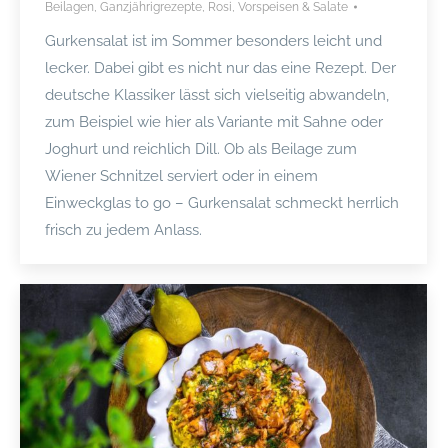
Beilagen
,
Ganzjährigrezepte
,
Rosi
,
Vorspeisen & Salate
Gurkensalat ist im Sommer besonders leicht und
lecker. Dabei gibt es nicht nur das eine Rezept. Der
deutsche Klassiker lässt sich vielseitig abwandeln,
zum Beispiel wie hier als Variante mit Sahne oder
Joghurt und reichlich Dill. Ob als Beilage zum
Wiener Schnitzel serviert oder in einem
Einweckglas to go – Gurkensalat schmeckt herrlich
frisch zu jedem Anlass.