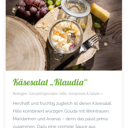
Käsesalat „Klaudia“
Beilagen
,
Ganzjährigrezepte
,
Hille
,
Vorspeisen & Salate
Herzhaft und fruchtig zugleich ist dieser Käsesalat.
Hille kombiniert würzigen Gouda mit Weintrauen,
Mandarinen und Ananas – denn das passt prima
zusammen. Dazu eine cremige Sauce aus