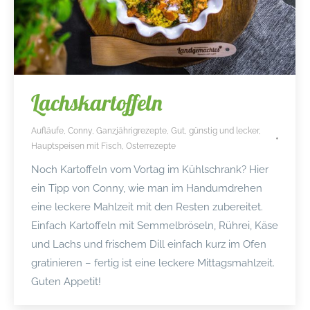
Lachskartoffeln
Aufläufe
,
Conny
,
Ganzjährigrezepte
,
Gut, günstig und lecker
,
Hauptspeisen mit Fisch
,
Osterrezepte
Noch Kartoffeln vom Vortag im Kühlschrank? Hier
ein Tipp von Conny, wie man im Handumdrehen
eine leckere Mahlzeit mit den Resten zubereitet.
Einfach Kartoffeln mit Semmelbröseln, Rührei, Käse
und Lachs und frischem Dill einfach kurz im Ofen
gratinieren – fertig ist eine leckere Mittagsmahlzeit.
Guten Appetit!