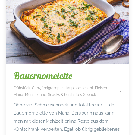
Bauernomelette
Frühstück
,
Ganzjährigrezepte
,
Hauptspeisen mit Fleisch
,
Maria
,
Münsterland
,
Snacks & herzhaftes Gebäck
Ohne viel Schnickschnack und total lecker ist das
Bauernomelette von Maria. Darüber hinaus kann
man mit dieser Mahlzeit prima Reste aus dem
Kühlschrank verwerten. Egal, ob übrig gebliebenes