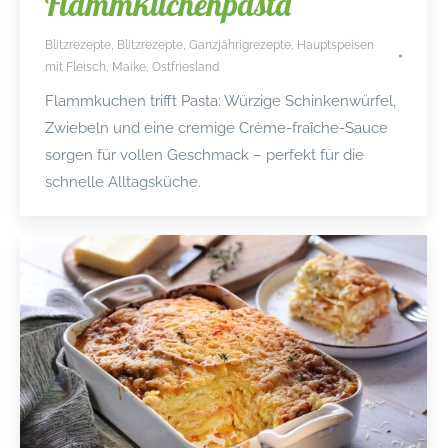
Flammkuchenpasta
Blitzrezepte
,
Blitzrezepte
,
Ganzjährigrezepte
,
Hauptspeisen
mit Fleisch
,
Maike
,
Ostfriesland
Flammkuchen trifft Pasta: Würzige Schinkenwürfel,
Zwiebeln und eine cremige Crème-fraîche-Sauce
sorgen für vollen Geschmack – perfekt für die
schnelle Alltagsküche.