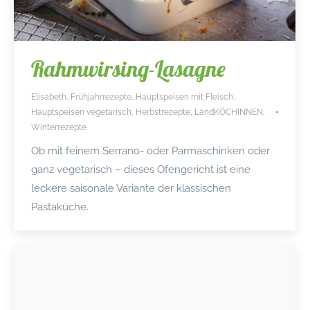
Rahmwirsing-Lasagne
Elisabeth
,
Frühjahrrezepte
,
Hauptspeisen mit Fleisch
,
Hauptspeisen vegetarisch
,
Herbstrezepte
,
LandKÖCHINNEN
,
Winterrezepte
Ob mit feinem Serrano- oder Parmaschinken oder
ganz vegetarisch – dieses Ofengericht ist eine
leckere saisonale Variante der klassischen
Pastaküche.