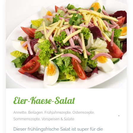
Eier-Kaese-Salat
Annette
,
Beilagen
,
Frühjahrrezepte
,
Osterrezepte
,
Sommerrezepte
,
Vorspeisen & Salate
Dieser frühlingsfrische Salat ist super für die