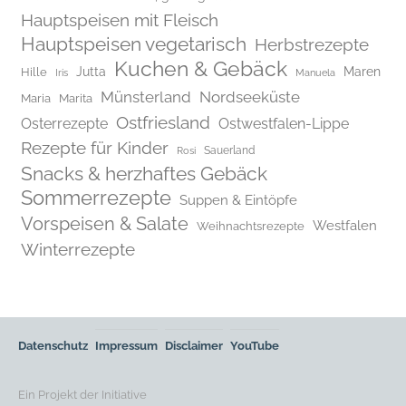
Hauptspeisen mit Fleisch
Hauptspeisen vegetarisch
Herbstrezepte
Kuchen & Gebäck
Jutta
Maren
Hille
Iris
Manuela
Münsterland
Nordseeküste
Maria
Marita
Ostfriesland
Osterrezepte
Ostwestfalen-Lippe
Rezepte für Kinder
Rosi
Sauerland
Snacks & herzhaftes Gebäck
Sommerrezepte
Suppen & Eintöpfe
Vorspeisen & Salate
Westfalen
Weihnachtsrezepte
Winterrezepte
Datenschutz
Impressum
Disclaimer
YouTube
Ein Projekt der Initiative