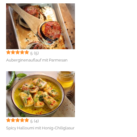
5
(5)
Auberginenauflauf mit Parmesan
5
(4)
Spicy Halloumi mit Honig-Chiliglasur