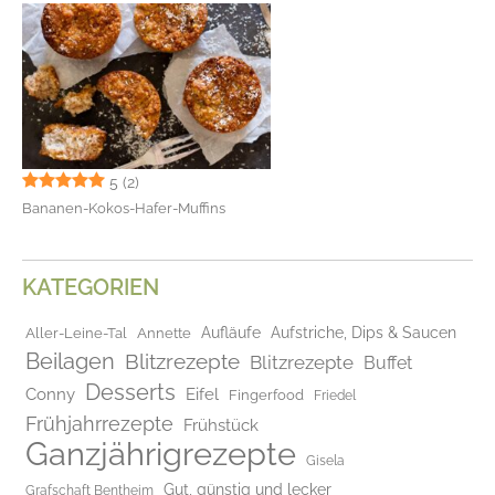
5
(2)
Bananen-Kokos-Hafer-Muffins
KATEGORIEN
Aufläufe
Aufstriche, Dips & Saucen
Aller-Leine-Tal
Annette
Beilagen
Blitzrezepte
Blitzrezepte
Buffet
Desserts
Conny
Eifel
Fingerfood
Friedel
Frühjahrrezepte
Frühstück
Ganzjährigrezepte
Gisela
Gut, günstig und lecker
Grafschaft Bentheim