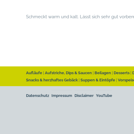
Schmeckt warm und kalt. Lässt sich sehr gut vorbere
Aufläufe
Aufstriche, Dips & Saucen
Beilagen
Desserts
Snacks & herzhaftes Gebäck
Suppen & Eintöpfe
Vorspeis
Datenschutz
Impressum
Disclaimer
YouTube