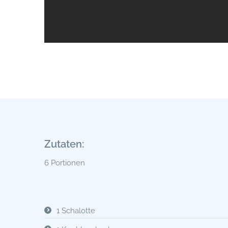
Zutaten:
6 Portionen
1 Schalotte