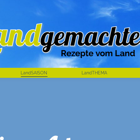
LandSAISON
LandTHEMA