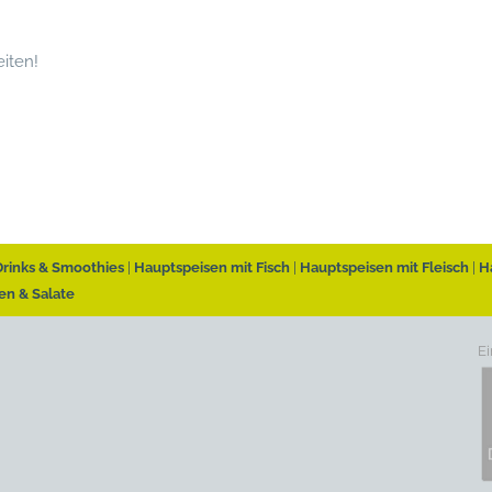
iten!
Drinks & Smoothies
Hauptspeisen mit Fisch
Hauptspeisen mit Fleisch
H
en & Salate
Ei