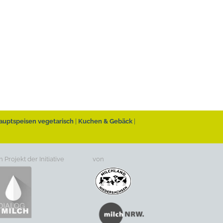
auptspeisen vegetarisch
Kuchen & Gebäck
n Projekt der Initiative
von