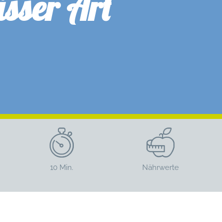
ässer Art
10 Min.
Nährwerte