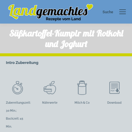
Suche
Search:
Süßkartoffel-Kumpir mit Rotkohl
und Joghurt
Intro
Zubereitung
Zubereitungszeit:
Nährwerte
Milch & Co
Download
30 Min.;
Backzeit: 45
Min.