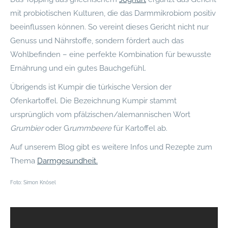
mit probiotischen Kulturen, die das Darmmikrobiom positiv
beeinflussen können. So vereint dieses Gericht nicht nur
Genuss und Nährstoffe, sondern fördert auch das
Wohlbefinden – eine perfekte Kombination für bewusste
Ernährung und ein gutes Bauchgefühl.
Übrigends ist Kumpir die türkische Version der
Ofenkartoffel. Die Bezeichnung Kumpir stammt
ursprünglich vom pfälzischen/alemannischen Wort
Grumbier
oder G
rummbeere
für Kartoffel ab.
Auf unserem Blog gibt es weitere Infos und Rezepte zum
Thema
Darmgesundheit.
Foto: Simon Knösel