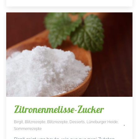
Zitronenmelisse-Zucker
Birgit
,
Blitzrezepte
,
Blitzrezepte
,
Desserts
,
Lüneburger Heide
,
Sommerrezepte