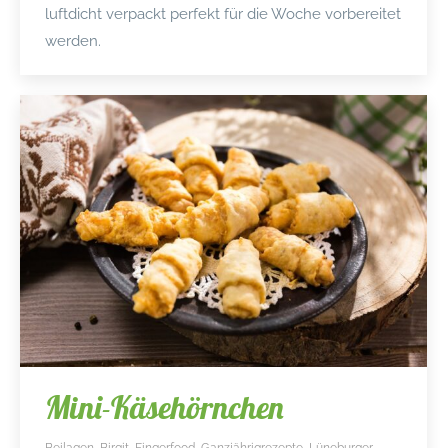
luftdicht verpackt perfekt für die Woche vorbereitet
werden.
Mini-Käsehörnchen
Beilagen
,
Birgit
,
Fingerfood
,
Ganzjährigrezepte
,
Lüneburger