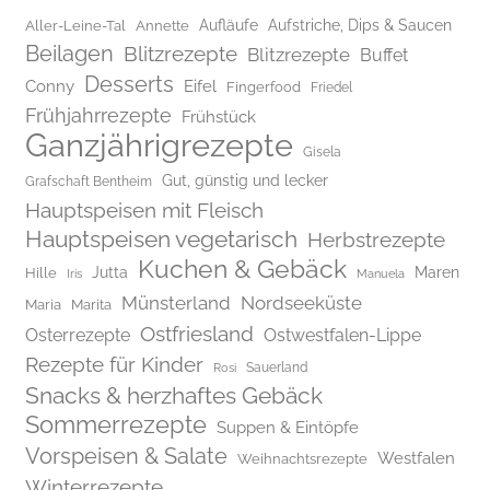
Aufläufe
Aufstriche, Dips & Saucen
Aller-Leine-Tal
Annette
Beilagen
Blitzrezepte
Blitzrezepte
Buffet
Desserts
Conny
Eifel
Fingerfood
Friedel
Frühjahrrezepte
Frühstück
Ganzjährigrezepte
Gisela
Gut, günstig und lecker
Grafschaft Bentheim
Hauptspeisen mit Fleisch
Hauptspeisen vegetarisch
Herbstrezepte
Kuchen & Gebäck
Jutta
Maren
Hille
Iris
Manuela
Münsterland
Nordseeküste
Maria
Marita
Ostfriesland
Osterrezepte
Ostwestfalen-Lippe
Rezepte für Kinder
Rosi
Sauerland
Snacks & herzhaftes Gebäck
Sommerrezepte
Suppen & Eintöpfe
Vorspeisen & Salate
Westfalen
Weihnachtsrezepte
Winterrezepte