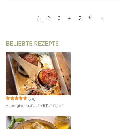
1
2
3
4
5
6
→
BELIEBTE REZEPTE
5
(5)
Auberginenauflauf mit Parmesan