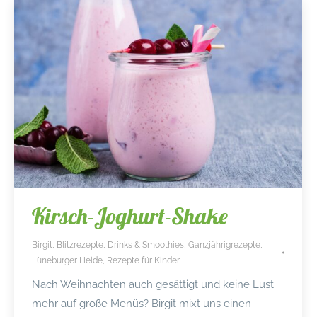
Kirsch-Joghurt-Shake
Birgit
,
Blitzrezepte
,
Drinks & Smoothies
,
Ganzjährigrezepte
,
Lüneburger Heide
,
Rezepte für Kinder
Nach Weihnachten auch gesättigt und keine Lust
mehr auf große Menüs? Birgit mixt uns einen