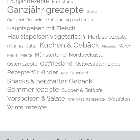
Frühjahrrezepte
Frühstück
Ganzjährigrezepte
Gisela
Gut, günstig und lecker
Grafschaft Bentheim
Hauptspeisen mit Fleisch
Hauptspeisen vegetarisch
Herbstrezepte
Kuchen & Gebäck
Jutta
Maren
Hille
Iris
Manuela
Münsterland
Nordseeküste
Maria
Marita
Ostfriesland
Osterrezepte
Ostwestfalen-Lippe
Rezepte für Kinder
Rosi
Sauerland
Snacks & herzhaftes Gebäck
Sommerrezepte
Suppen & Eintöpfe
Vorspeisen & Salate
Westfalen
Weihnachtsrezepte
Winterrezepte