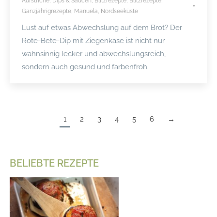
Aufstriche, Dips & Saucen
,
Blitzrezepte
,
Blitzrezepte
,
Ganzjährigrezepte
,
Manuela
,
Nordseeküste
Lust auf etwas Abwechslung auf dem Brot? Der
Rote-Bete-Dip mit Ziegenkäse ist nicht nur
wahnsinnig lecker und abwechslungsreich,
sondern auch gesund und farbenfroh.
1
2
3
4
5
6
→
BELIEBTE REZEPTE