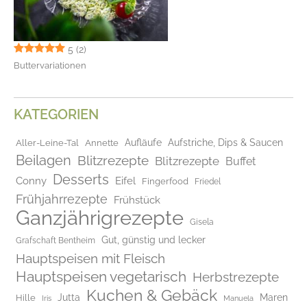
5
(2)
Buttervariationen
KATEGORIEN
Aufläufe
Aufstriche, Dips & Saucen
Aller-Leine-Tal
Annette
Beilagen
Blitzrezepte
Blitzrezepte
Buffet
Desserts
Conny
Eifel
Fingerfood
Friedel
Frühjahrrezepte
Frühstück
Ganzjährigrezepte
Gisela
Gut, günstig und lecker
Grafschaft Bentheim
Hauptspeisen mit Fleisch
Hauptspeisen vegetarisch
Herbstrezepte
Kuchen & Gebäck
Jutta
Maren
Hille
Iris
Manuela