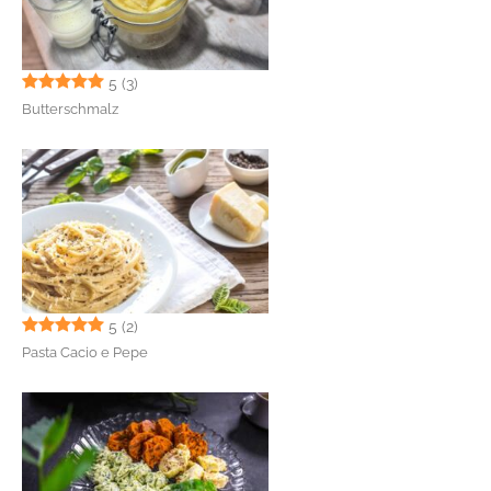
5
(3)
Butterschmalz
5
(2)
Pasta Cacio e Pepe