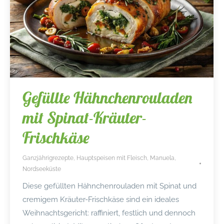
Gefüllte Hähnchenrouladen
mit Spinat-Kräuter-
Frischkäse
Ganzjährigrezepte
,
Hauptspeisen mit Fleisch
,
Manuela
,
Nordseeküste
Diese gefüllten Hähnchenrouladen mit Spinat und
cremigem Kräuter-Frischkäse sind ein ideales
Weihnachtsgericht: raffiniert, festlich und dennoch