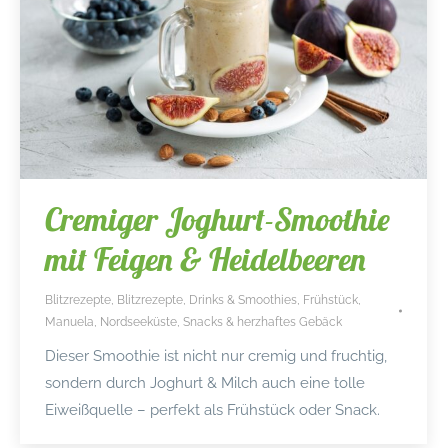
Cremiger Joghurt-Smoothie
mit Feigen & Heidelbeeren
Blitzrezepte
,
Blitzrezepte
,
Drinks & Smoothies
,
Frühstück
,
Manuela
,
Nordseeküste
,
Snacks & herzhaftes Gebäck
Dieser Smoothie ist nicht nur cremig und fruchtig,
sondern durch Joghurt & Milch auch eine tolle
Eiweißquelle – perfekt als Frühstück oder Snack.