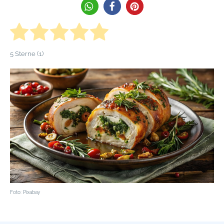
5
Sterne (
1
)
Foto: Pixabay