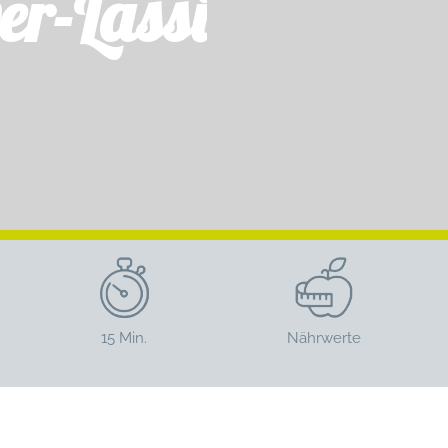
r-Lassi
15 Min.
Nährwerte