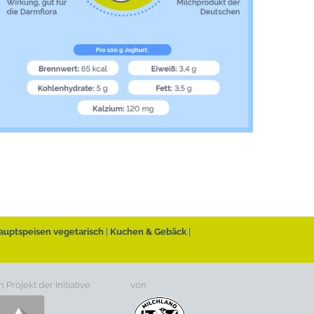
auptspeisen vegetarisch
Kuchen & Gebäck
n Projekt der Initiative
von