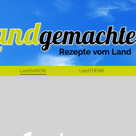
LandSAISON
LandTHEMA