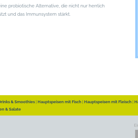
e probiotische Alternative, die nicht nur herrlich
tützt und das Immunsystem stärkt.
Drinks & Smoothies
Hauptspeisen mit Fisch
Hauptspeisen mit Fleisch
H
en & Salate
Ei