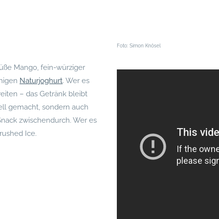
Foto: Simon Knösel
Süße Mango, fein-würziger
emigen
Naturjoghurt
. Wer es
iten – das Getränk bleibt
hnell gemacht, sondern auch
 Snack zwischendurch. Wer es
rushed Ice.