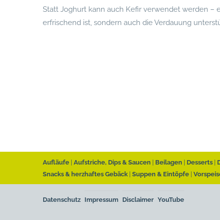
Statt Joghurt kann auch Kefir verwendet werden – ein
erfrischend ist, sondern auch die Verdauung unters
Aufläufe
Aufstriche, Dips & Saucen
Beilagen
Desserts
Snacks & herzhaftes Gebäck
Suppen & Eintöpfe
Vorspeis
Datenschutz
Impressum
Disclaimer
YouTube