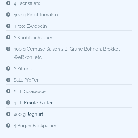
4 Lachsfilets
400 g Kirschtomaten
4 rote Zwiebeln
2 Knoblauchzehen
400 g Gemüse Saison z.B. Grüne Bohnen, Brokkoli,
Weißkohl etc.
2 Zitrone
Salz, Pfeffer
2 EL Sojasauce
4 EL
Kräuterbutter
400 g
Joghurt
4 Bögen Backpapier