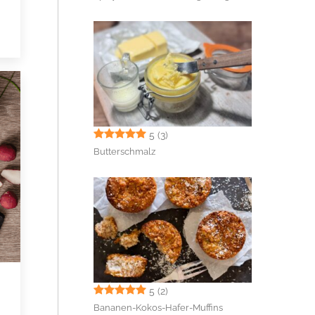
5
(3)
Butterschmalz
5
(2)
Bananen-Kokos-Hafer-Muffins