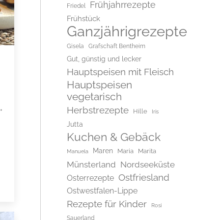
Frühjahrrezepte
Friedel
Frühstück
Ganzjährigrezepte
Gisela
Grafschaft Bentheim
Gut, günstig und lecker
Hauptspeisen mit Fleisch
Hauptspeisen
vegetarisch
Herbstrezepte
Hille
Iris
Jutta
Kuchen & Gebäck
Maren
Maria
Marita
Manuela
Münsterland
Nordseeküste
Ostfriesland
Osterrezepte
Ostwestfalen-Lippe
Rezepte für Kinder
Rosi
Sauerland