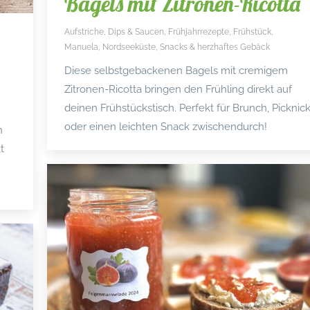
Bagels mit Zitronen-Ricotta
Aufstriche, Dips & Saucen
,
Frühjahrrezepte
,
Frühstück
,
Manuela
,
Nordseeküste
,
Snacks & herzhaftes Gebäck
Diese selbstgebackenen Bagels mit cremigem
Zitronen-Ricotta bringen den Frühling direkt auf
deinen Frühstückstisch. Perfekt für Brunch, Picknic
oder einen leichten Snack zwischendurch!
n
t