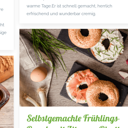
warme Tage.Er ist schnell gemacht, herrlich
re
erfrischend und wunderbar cremig.
iht
sige
Selbstgemachte Frühlings-