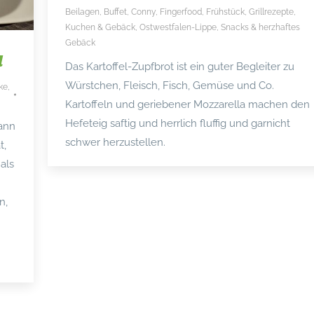
Beilagen
,
Buffet
,
Conny
,
Fingerfood
,
Frühstück
,
Grillrezepte
,
Kuchen & Gebäck
,
Ostwestfalen-Lippe
,
Snacks & herzhaftes
Gebäck
a
Das Kartoffel-Zupfbrot ist ein guter Begleiter zu
Würstchen, Fleisch, Fisch, Gemüse und Co.
ke
,
Kartoffeln und geriebener Mozzarella machen den
Hefeteig saftig und herrlich fluffig und garnicht
kann
schwer herzustellen.
t,
als
n,