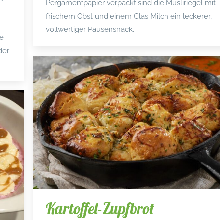
Pergamentpapier verpackt sind die Müsliriegel mit
frischem Obst und einem Glas Milch ein leckerer,
vollwertiger Pausensnack.
ie
der
Kartoffel-Zupfbrot