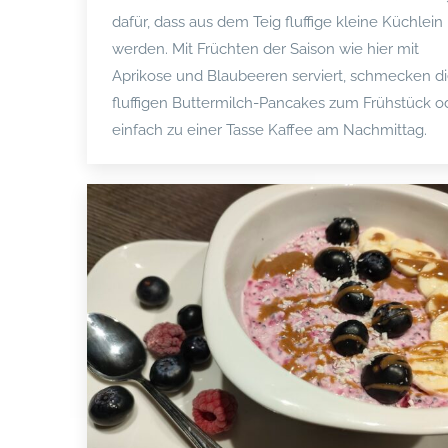
dafür, dass aus dem Teig fluffige kleine Küchlein
werden. Mit Früchten der Saison wie hier mit
Aprikose und Blaubeeren serviert, schmecken d
fluffigen Buttermilch-Pancakes zum Frühstück o
einfach zu einer Tasse Kaffee am Nachmittag.