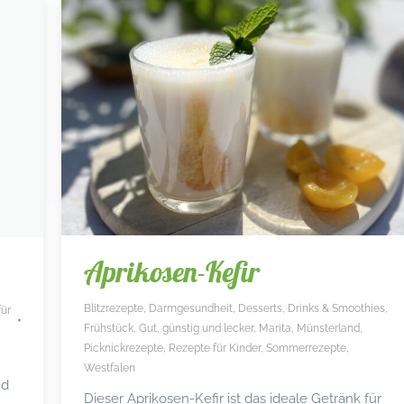
Aprikosen-Kefir
Blitzrezepte
,
Darmgesundheit
,
Desserts
,
Drinks & Smoothies
,
für
Frühstück
,
Gut, günstig und lecker
,
Marita
,
Münsterland
,
Picknickrezepte
,
Rezepte für Kinder
,
Sommerrezepte
,
Westfalen
nd
Dieser Aprikosen-Kefir ist das ideale Getränk für