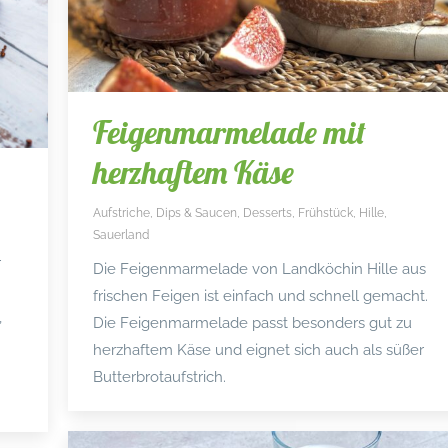
Feigenmarmelade mit
herzhaftem Käse
Aufstriche, Dips & Saucen
,
Desserts
,
Frühstück
,
Hille
,
Sauerland
r
Die Feigenmarmelade von Landköchin Hille aus
frischen Feigen ist einfach und schnell gemacht.
,
Die Feigenmarmelade passt besonders gut zu
herzhaftem Käse und eignet sich auch als süßer
Butterbrotaufstrich.