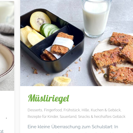
Müsliriegel
Desserts
,
Fingerfood
,
Frühstück
,
Hille
,
Kuchen & Gebäck
,
Rezepte für Kinder
,
Sauerland
,
Snacks & herzhaftes Gebäck
Eine kleine Überraschung zum Schulstart: In
gt