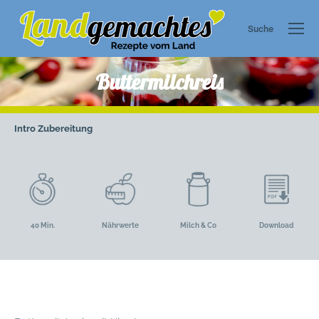
Suche
Search:
Buttermilchreis
Intro
Zubereitung
40 Min.
Nährwerte
Milch & Co
Download