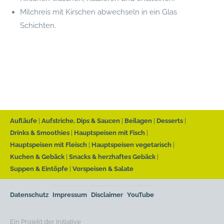
Milchreis mit Kirschen abwechseln in ein Glas
Schichten.
Aufläufe
Aufstriche, Dips & Saucen
Beilagen
Desserts
Drinks & Smoothies
Hauptspeisen mit Fisch
Hauptspeisen mit Fleisch
Hauptspeisen vegetarisch
Kuchen & Gebäck
Snacks & herzhaftes Gebäck
Suppen & Eintöpfe
Vorspeisen & Salate
Datenschutz
Impressum
Disclaimer
YouTube
Ein Projekt der Initiative