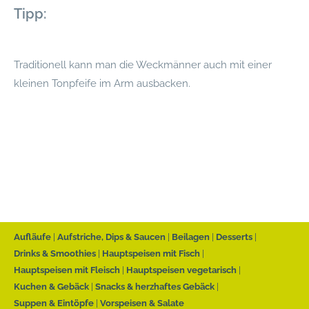
Tipp:
Traditionell kann man die Weckmänner auch mit einer
kleinen Tonpfeife im Arm ausbacken.
Aufläufe
Aufstriche, Dips & Saucen
Beilagen
Desserts
Drinks & Smoothies
Hauptspeisen mit Fisch
Hauptspeisen mit Fleisch
Hauptspeisen vegetarisch
Kuchen & Gebäck
Snacks & herzhaftes Gebäck
Suppen & Eintöpfe
Vorspeisen & Salate