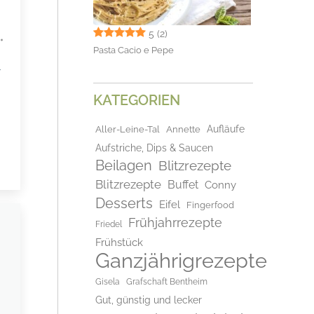
5
(2)
Pasta Cacio e Pepe
r
KATEGORIEN
Aufläufe
Aller-Leine-Tal
Annette
Aufstriche, Dips & Saucen
Beilagen
Blitzrezepte
Blitzrezepte
Buffet
Conny
Desserts
Eifel
Fingerfood
Frühjahrrezepte
Friedel
Frühstück
Ganzjährigrezepte
Gisela
Grafschaft Bentheim
Gut, günstig und lecker