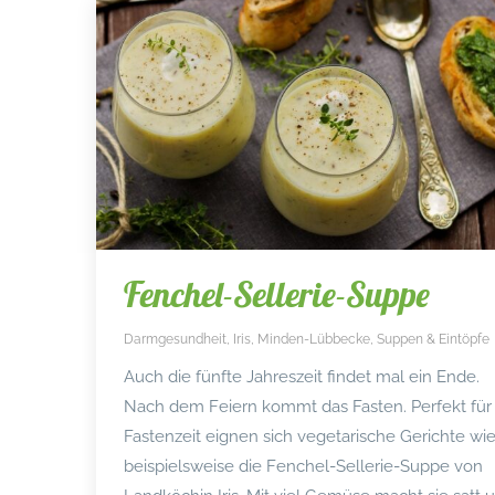
Fenchel-Sellerie-Suppe
Darmgesundheit
,
Iris
,
Minden-Lübbecke
,
Suppen & Eintöpfe
Auch die fünfte Jahreszeit findet mal ein Ende.
Nach dem Feiern kommt das Fasten. Perfekt für
Fastenzeit eignen sich vegetarische Gerichte wi
beispielsweise die Fenchel-Sellerie-Suppe von