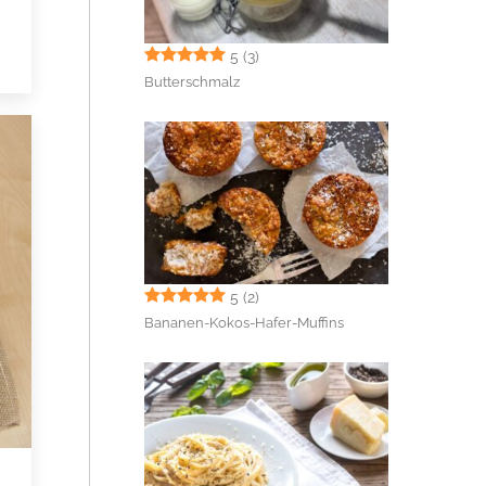
5
(3)
Butterschmalz
5
(2)
Bananen-Kokos-Hafer-Muffins