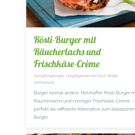
Rösti-Burger mit
Räucherlachs und
Frischkäse-Crème
Ganzjährigrezepte
,
Hauptspeisen mit Fisch
,
Maike
,
Ostfriesland
Burger einmal anders: Herzhafter Rösti-Burger m
Räucherlachs und cremiger Frischkäse-Crème –
perfekt als raffinierte Alternative zum klassische
Burger.