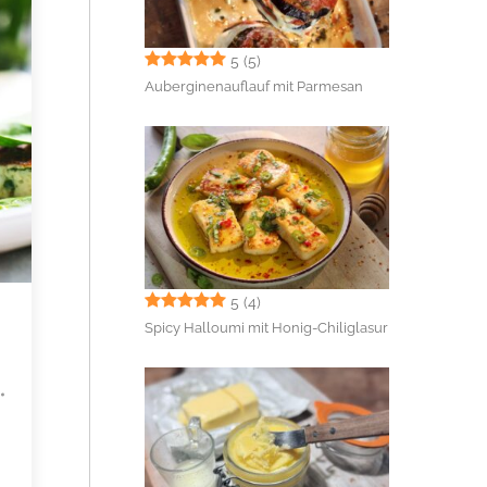
5
(5)
Auberginenauflauf mit Parmesan
5
(4)
Spicy Halloumi mit Honig-Chiliglasur