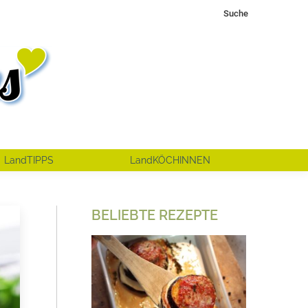
Search:
Suche
LandTIPPS
LandKÖCHINNEN
BELIEBTE REZEPTE