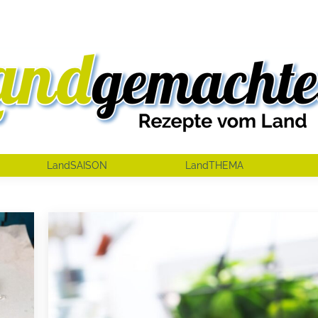
LandSAISON
LandTHEMA