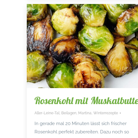
Rosenkohl mit Muskatbutt
Aller-Leine-Tal
,
Beilagen
,
Martina
,
Winterrezepte
In gerade mal 20 Minuten lässt sich frischer
Rosenkohl perfekt zubereiten. Dazu noch so