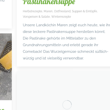
Pastinakensuppe
und
Herbstrezepte
,
Maren
,
Ostfriesland
,
Suppen & Eintöpfe
,
Vorspeisen & Salate
,
Winterrezepte
Unsere Landköchin Maren zeigt euch heute, wie ih
diese leckere Pastinakensuppe herstellen könnt.
Die Pastinake gehörte im Mittelalter zu den
Grundnahrungsmitteln und erlebt gerade ihr
Comeback! Das Wurzelgemüse schmeckt süßlich-
würzig und ist vielseitig verwendbar.