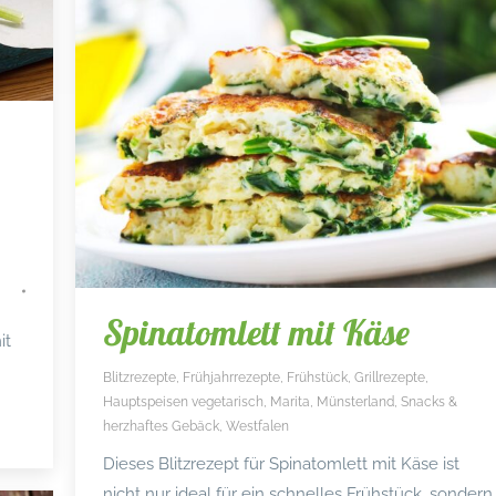
Spinatomlett mit Käse
it
Blitzrezepte
,
Frühjahrrezepte
,
Frühstück
,
Grillrezepte
,
n
Hauptspeisen vegetarisch
,
Marita
,
Münsterland
,
Snacks &
herzhaftes Gebäck
,
Westfalen
Dieses Blitzrezept für Spinatomlett mit Käse ist
nicht nur ideal für ein schnelles Frühstück, sondern