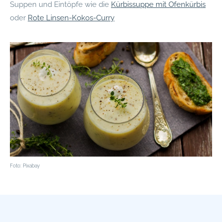
Suppen und Eintöpfe wie die
Kürbissuppe mit Ofenkürbis
oder
Rote Linsen-Kokos-Curry
Foto: Pixabay