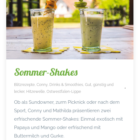
Sommer-Shakes
Blitzrezepte
,
Conny
,
Drinks & Smoothies
,
Gut, günstig und
lecker
,
Hitzewelle
,
Ostwestfalen-Lippe
Ob als Sundowner, zurm Picknick oder nach dem
Sport, Conny und Mathilda präsentieren zwei
erfrischende Sommer-Shakes: Einmal exotisch mit
Papaya und Mango oder erfrischend mit
Buttermilch und Gurke.