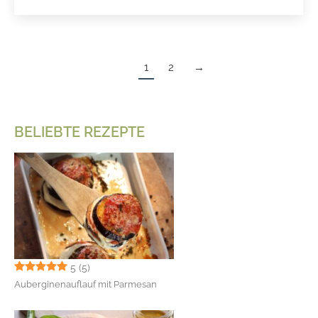
1
2
→
BELIEBTE REZEPTE
5
(5)
Auberginenauflauf mit Parmesan