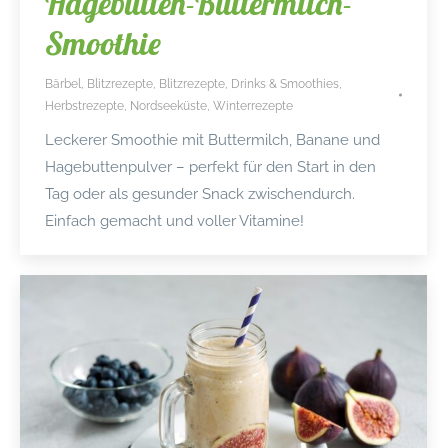
Hagebutten-Buttermilch-
Smoothie
Bärbel
,
Blitzrezepte
,
Blitzrezepte
,
Drinks & Smoothies
,
Herbstrezepte
,
Nordseeküste
,
Winterrezepte
Leckerer Smoothie mit Buttermilch, Banane und
Hagebuttenpulver – perfekt für den Start in den
Tag oder als gesunder Snack zwischendurch.
Einfach gemacht und voller Vitamine!