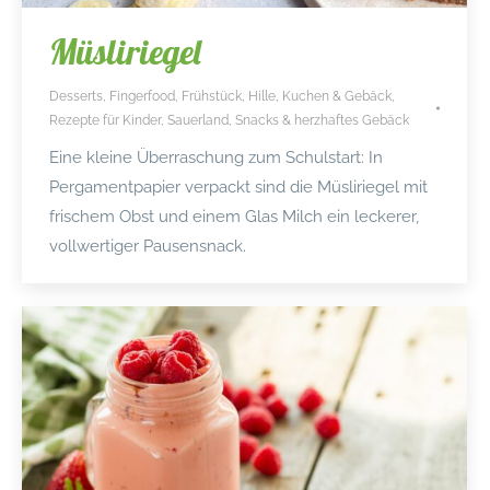
Müsliriegel
Desserts
,
Fingerfood
,
Frühstück
,
Hille
,
Kuchen & Gebäck
,
Rezepte für Kinder
,
Sauerland
,
Snacks & herzhaftes Gebäck
Eine kleine Überraschung zum Schulstart: In
Pergamentpapier verpackt sind die Müsliriegel mit
frischem Obst und einem Glas Milch ein leckerer,
vollwertiger Pausensnack.