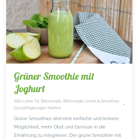
Grüner Smoothie mit
Joghurt
Aller-Leine-Tal
,
Blitzrezepte
,
Blitzrezepte
,
Drinks & Smoothies
,
Ganzjährigrezepte
,
Martina
Grüne Smoothies sind eine einfache und leckere
Möglichkeit, mehr Obst und Gemüse in die
Ernährung zu integrieren. Der grüne Smoothie mit