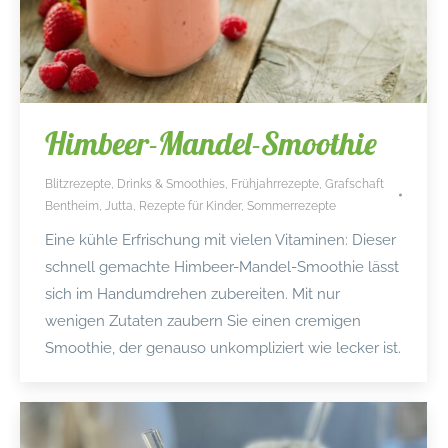
Himbeer-Mandel-Smoothie
Blitzrezepte
,
Drinks & Smoothies
,
Frühjahrrezepte
,
Grafschaft
Bentheim
,
Jutta
,
Rezepte für Kinder
,
Sommerrezepte
Eine kühle Erfrischung mit vielen Vitaminen: Dieser
schnell gemachte Himbeer-Mandel-Smoothie lässt
sich im Handumdrehen zubereiten. Mit nur
wenigen Zutaten zaubern Sie einen cremigen
Smoothie, der genauso unkompliziert wie lecker ist.