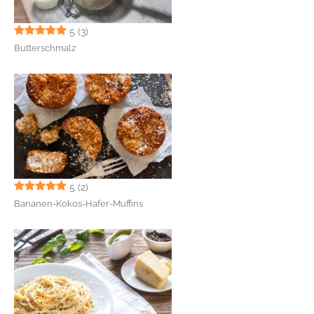
5
(3)
Butterschmalz
5
(2)
Bananen-Kokos-Hafer-Muffins