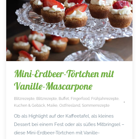
Mini-Erdbeer-Törtchen mit
Vanille-Mascarpone
Blitzrezepte
,
Blitzrezepte
,
Buffet
,
Fingerfood
,
Frühjahrrezepte
,
Kuchen & Gebäck
,
Maike
,
Ostfriesland
,
Sommerrezepte
Ob als Highlight auf der Kaffeetafel, als kleines
Dessert bei einem Fest oder als süßes Mitbringsel –
diese Mini-Erdbeer-Törtchen mit Vanille-