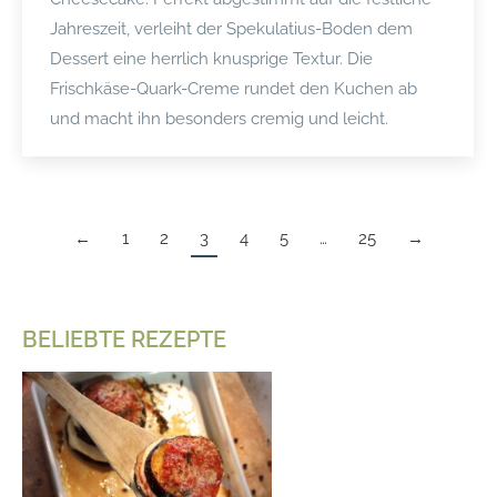
Jahreszeit, verleiht der Spekulatius-Boden dem
Dessert eine herrlich knusprige Textur. Die
Frischkäse-Quark-Creme rundet den Kuchen ab
und macht ihn besonders cremig und leicht.
←
1
2
3
4
5
…
25
→
BELIEBTE REZEPTE