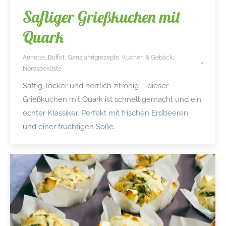
Saftiger Grießkuchen mit
Quark
Annette
,
Buffet
,
Ganzjährigrezepte
,
Kuchen & Gebäck
,
Nordseeküste
Saftig, locker und herrlich zitronig – dieser
Grießkuchen mit Quark ist schnell gemacht und ein
echter Klassiker. Perfekt mit frischen Erdbeeren
und einer fruchtigen Soße.