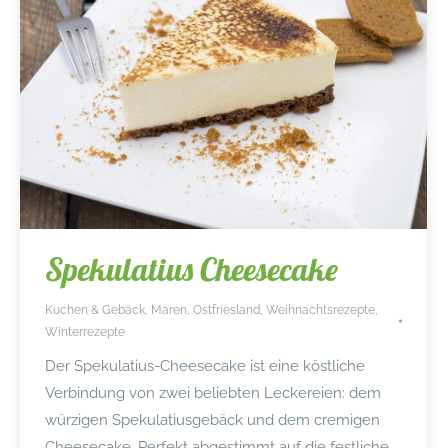
Spekulatius Cheesecake
Kuchen & Gebäck
,
Maren
,
Ostfriesland
,
Weihnachtsrezepte
,
Winterrezepte
Der Spekulatius-Cheesecake ist eine köstliche
Verbindung von zwei beliebten Leckereien: dem
würzigen Spekulatiusgebäck und dem cremigen
Cheesecake. Perfekt abgestimmt auf die festliche