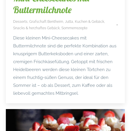
Buttermilchnote
Desserts
,
Grafschaft Bentheim
,
Jutta
,
Kuchen & Gebäck
,
Snacks & herzhaftes Gebäck
,
Sommerrezepte
Diese kleinen Mini-Cheesecakes mit
Buttermilchnote sind die perfekte Kombination aus
knusprigem Butterkeksboden und einer zarten,
cremigen Frischkäsefüllung. Getoppt mit frischen
Heidelbeeren werden diese kleinen Törtchen zu
einem fruchtig-süßen Genuss, der ideal für den
Sommer ist – ob als Dessert, zum Kaffee oder als
liebevoll gemachtes Mitbringsel.