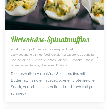
Hirtenkäse-Spinatmuffins
Aufstriche, Dips & Saucen
,
Blitzrezepte
,
Buffet
,
Darmgesundheit
,
Fingerfood
,
Ganzjährigrezepte
,
Gut, günstig
und lecker
,
Iris
,
Kuchen & Gebäck
,
Minden-Lübbecke
,
Snacks
& herzhaftes Gebäck
,
Vorspeisen & Salate
Die herzhaften Hirtenkäse-Spinatmuffins mit
Buttermilch sind ein ausgewogener, proteinreicher
Snack, der schnell zubereitet ist und auch kalt gut
schmeckt.