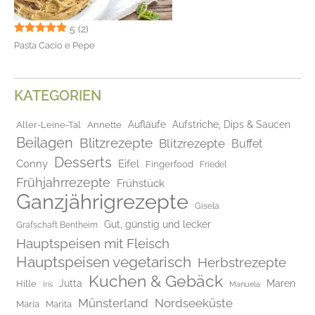
5
(2)
Pasta Cacio e Pepe
KATEGORIEN
Aufläufe
Aufstriche, Dips & Saucen
Aller-Leine-Tal
Annette
Beilagen
Blitzrezepte
Blitzrezepte
Buffet
Desserts
Conny
Eifel
Fingerfood
Friedel
Frühjahrrezepte
Frühstück
Ganzjährigrezepte
Gisela
Gut, günstig und lecker
Grafschaft Bentheim
Hauptspeisen mit Fleisch
Hauptspeisen vegetarisch
Herbstrezepte
Kuchen & Gebäck
Jutta
Maren
Hille
Iris
Manuela
Münsterland
Nordseeküste
Maria
Marita