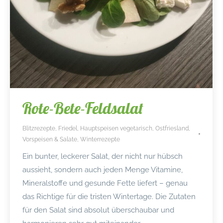
Rote-Bete-Feldsalat
Blitzrezepte
,
Friedel
,
Hauptspeisen vegetarisch
,
Ostfriesland
,
Vorspeisen & Salate
,
Winterrezepte
Ein bunter, leckerer Salat, der nicht nur hübsch
aussieht, sondern auch jeden Menge Vitamine,
Mineralstoffe und gesunde Fette liefert – genau
das Richtige für die tristen Wintertage. Die Zutaten
für den Salat sind absolut überschaubar und