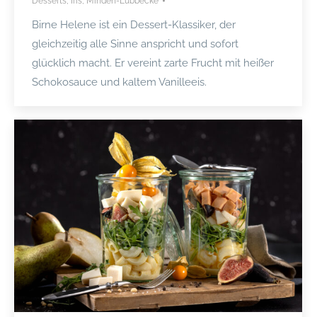
Desserts
,
Iris
,
Minden-Lübbecke
Birne Helene ist ein Dessert-Klassiker, der
gleichzeitig alle Sinne anspricht und sofort
glücklich macht. Er vereint zarte Frucht mit heißer
Schokosauce und kaltem Vanilleeis.