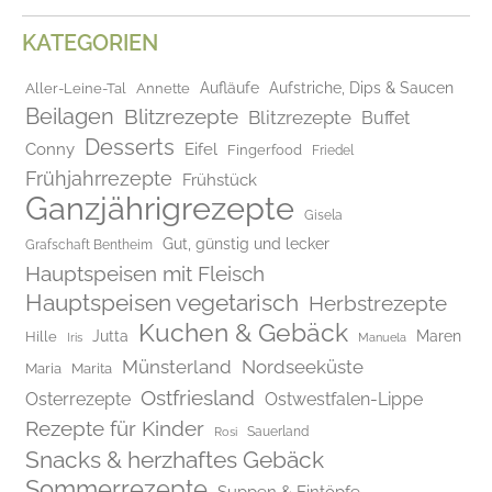
KATEGORIEN
Aufläufe
Aufstriche, Dips & Saucen
Aller-Leine-Tal
Annette
Beilagen
Blitzrezepte
Blitzrezepte
Buffet
Desserts
Conny
Eifel
Fingerfood
Friedel
Frühjahrrezepte
Frühstück
Ganzjährigrezepte
Gisela
Gut, günstig und lecker
Grafschaft Bentheim
Hauptspeisen mit Fleisch
Hauptspeisen vegetarisch
Herbstrezepte
Kuchen & Gebäck
Jutta
Maren
Hille
Iris
Manuela
Münsterland
Nordseeküste
Maria
Marita
Ostfriesland
Osterrezepte
Ostwestfalen-Lippe
Rezepte für Kinder
Rosi
Sauerland
Snacks & herzhaftes Gebäck
Sommerrezepte
Suppen & Eintöpfe