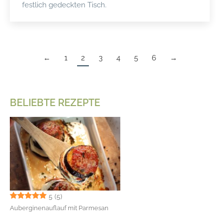
festlich gedeckten Tisch.
←
1
2
3
4
5
6
→
BELIEBTE REZEPTE
5
(5)
Auberginenauflauf mit Parmesan