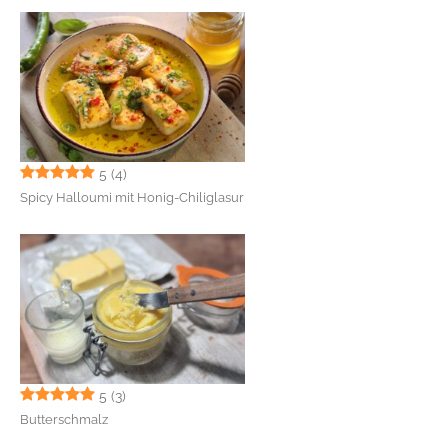
5
(4)
Spicy Halloumi mit Honig-Chiliglasur
5
(3)
Butterschmalz