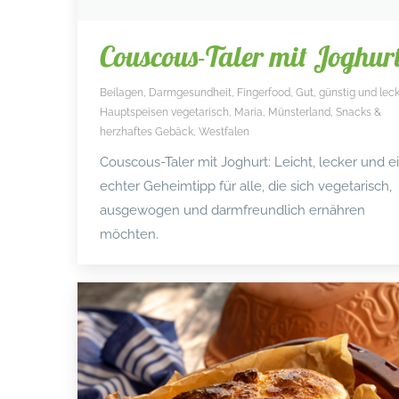
Couscous-Taler mit Joghur
Beilagen
,
Darmgesundheit
,
Fingerfood
,
Gut, günstig und leck
Hauptspeisen vegetarisch
,
Maria
,
Münsterland
,
Snacks &
herzhaftes Gebäck
,
Westfalen
Couscous-Taler mit Joghurt: Leicht, lecker und e
echter Geheimtipp für alle, die sich vegetarisch,
ausgewogen und darmfreundlich ernähren
möchten.