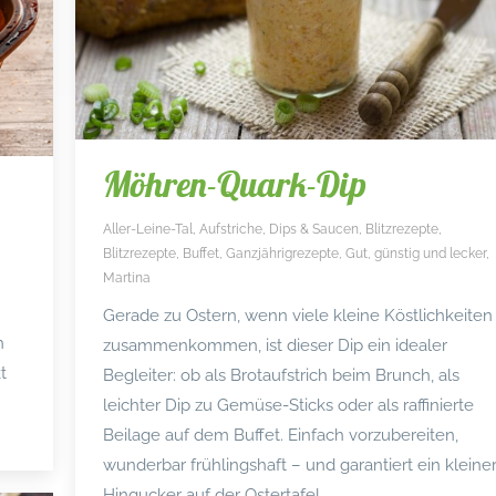
Möhren-Quark-Dip
Aller-Leine-Tal
,
Aufstriche, Dips & Saucen
,
Blitzrezepte
,
Blitzrezepte
,
Buffet
,
Ganzjährigrezepte
,
Gut, günstig und lecker
,
Martina
Gerade zu Ostern, wenn viele kleine Köstlichkeiten
n
zusammenkommen, ist dieser Dip ein idealer
t
Begleiter: ob als Brotaufstrich beim Brunch, als
leichter Dip zu Gemüse-Sticks oder als raffinierte
Beilage auf dem Buffet. Einfach vorzubereiten,
wunderbar frühlingshaft – und garantiert ein kleine
Hingucker auf der Ostertafel.