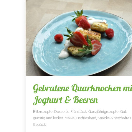
Gebratene Quarknocken mi
Joghurt & Beeren
Blitzrezepte
,
Desserts
,
Frühstück
,
Ganzjährigrezepte
,
Gut,
günstig und lecker
,
Maike
,
Ostfriesland
,
Snacks & herzhaftes
Gebäck