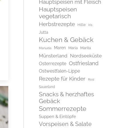
Hauptspeisen mit Fleisch
Hauptspeisen
vegetarisch
Herbstrezepte
Hille
Iris
Jutta
Kuchen & Gebäck
Maren
Maria
Marita
Manuela
Münsterland
Nordseeküste
Ostfriesland
Osterrezepte
Ostwestfalen-Lippe
Rezepte für Kinder
Rosi
Sauerland
Snacks & herzhaftes
Gebäck
Sommerrezepte
Suppen & Eintöpfe
Vorspeisen & Salate