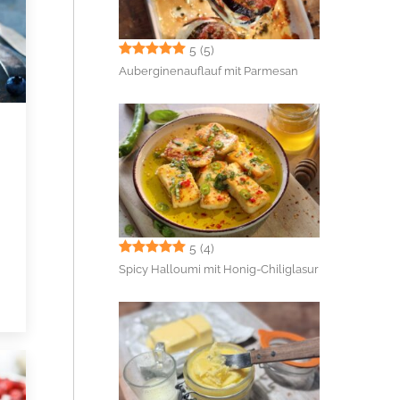
5
(5)
Auberginenauflauf mit Parmesan
5
(4)
Spicy Halloumi mit Honig-Chiliglasur