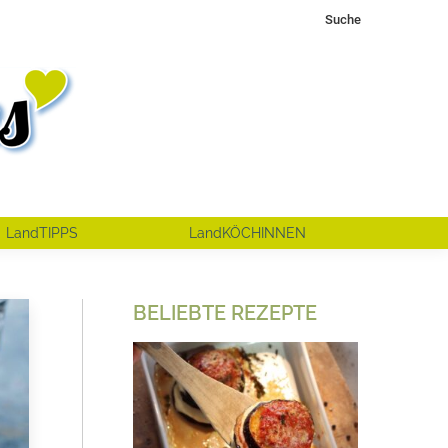
Search:
Suche
LandTIPPS
LandKÖCHINNEN
BELIEBTE REZEPTE