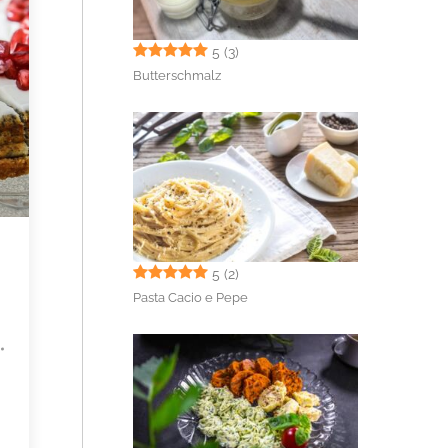
5
(3)
Butterschmalz
5
(2)
Pasta Cacio e Pepe