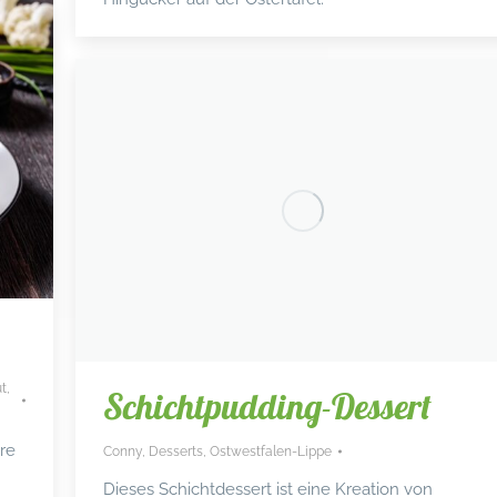
t,
Schichtpudding-Dessert
re
Conny
,
Desserts
,
Ostwestfalen-Lippe
Dieses Schichtdessert ist eine Kreation von