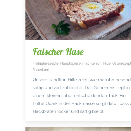
Falscher Hase
Frühjahrrezepte
,
Hauptspeisen mit Fleisch
,
Hille
,
Osterrezep
Sauerland
Unsere Landfrau Hille zeigt, wie man ihn besond
saftig und zart zubereitet. Das Geheimnis liegt in
einem kleinen, aber entscheidenden Trick: Ein
Löffel Quark in der Hackmasse sorgt dafür, dass 
Hackbraten locker und saftig bleibt.