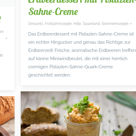
Sahne-Creme
t
Desserts
,
Frühjahrrezepte
,
Hille
,
Sauerland
,
Sommerrezepte
er
,
Das Erdbeerdessert mit Pistazien-Sahne-Creme ist
ein echter Hingucker und genau das Richtige zur
Erdbeerzeit! Frische, aromatische Erdbeeren treffen
in
auf kleine Miniwindbeutel, die mit einer herrlich
cremigen Pistazien-Sahne-Quark-Creme
geschichtet werden.