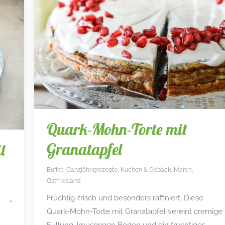
Quark-Mohn-Torte mit
Granatapfel
t
Buffet
,
Ganzjährigrezepte
,
Kuchen & Gebäck
,
Maren
,
Ostfriesland
Fruchtig-frisch und besonders raffiniert: Diese
Quark-Mohn-Torte mit Granatapfel vereint cremige
Füllung, knusprigen Boden und ein fruchtiges