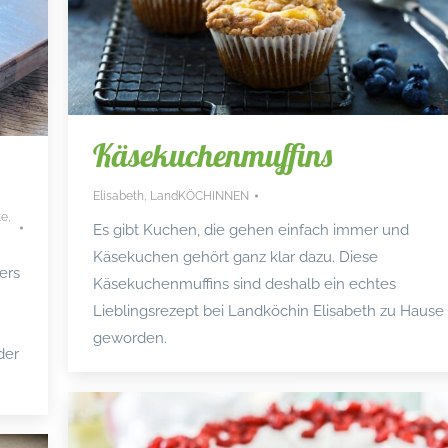
Käsekuchenmuffins
Elisabeth
,
LandKÖCHINNEN
te
,
Es gibt Kuchen, die gehen einfach immer und
Käsekuchen gehört ganz klar dazu. Diese
ers
Käsekuchenmuffins sind deshalb ein echtes
Lieblingsrezept bei Landköchin Elisabeth zu Hause
geworden.
der