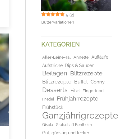
5
(2)
Buttervariationen
KATEGORIEN
Aufläufe
Aller-Leine-Tal
Annette
Aufstriche, Dips & Saucen
Beilagen
Blitzrezepte
Blitzrezepte
Buffet
Conny
Desserts
Eifel
Fingerfood
Frühjahrrezepte
Friedel
Frühstück
Ganzjährigrezepte
Gisela
Grafschaft Bentheim
Gut, günstig und lecker
-