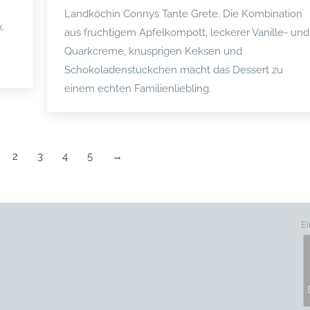
Landköchin Connys Tante Grete. Die Kombination
k.
aus fruchtigem Apfelkompott, leckerer Vanille- und
Quarkcreme, knusprigen Keksen und
Schokoladenstückchen macht das Dessert zu
einem echten Familienliebling.
2
3
4
5
→
Ei