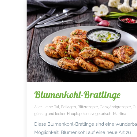
Blumenkohl-Bratlinge
Aller-Leine-Tal
,
Beilagen
,
Blitzrezepte
,
Ganzjährigrezepte
,
Gu
günstig und lecker
,
Hauptspeisen vegetarisch
,
Martina
Diese Blumenkohl-Bratlinge sind eine wunderba
Möglichkeit, Blumenkohl auf eine neue Art zu