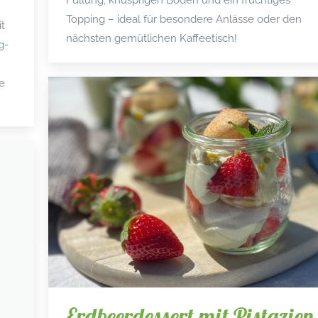
Topping – ideal für besondere Anlässe oder den
t
nächsten gemütlichen Kaffeetisch!
g-
e
Erdbeerdessert mit Pistazien