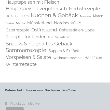
Hauptspeisen mit Fleisch
Hauptspeisen vegetarisch
Herbstrezepte
Kuchen & Gebäck
Jutta
Maren
Hille
Iris
Manuela
Münsterland
Nordseeküste
Maria
Marita
Ostfriesland
Osterrezepte
Ostwestfalen-Lippe
Rezepte für Kinder
Rosi
Sauerland
Snacks & herzhaftes Gebäck
Sommerrezepte
Suppen & Eintöpfe
Vorspeisen & Salate
Westfalen
Weihnachtsrezepte
Winterrezepte
Datenschutz
Impressum
Disclaimer
YouTube
Ein Projekt der Initiative