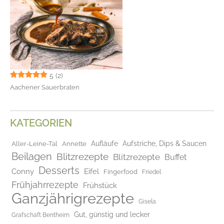
5
(2)
Aachener Sauerbraten
KATEGORIEN
Aufläufe
Aufstriche, Dips & Saucen
Aller-Leine-Tal
Annette
Beilagen
Blitzrezepte
Blitzrezepte
Buffet
Desserts
Conny
Eifel
Fingerfood
Friedel
Frühjahrrezepte
Frühstück
Ganzjährigrezepte
Gisela
Gut, günstig und lecker
Grafschaft Bentheim