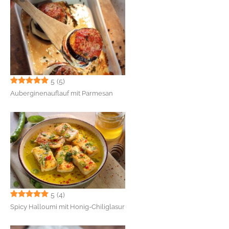
5
(5)
Auberginenauflauf mit Parmesan
5
(4)
Spicy Halloumi mit Honig-Chiliglasur