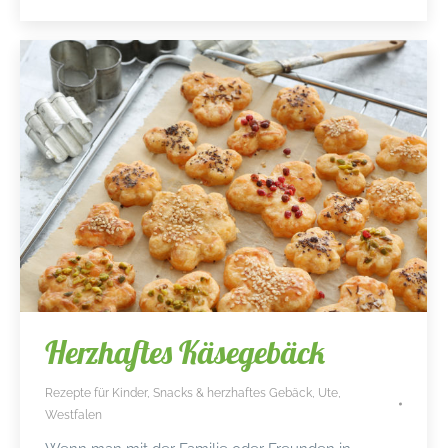
Herzhaftes Käsegebäck
Rezepte für Kinder
,
Snacks & herzhaftes Gebäck
,
Ute
,
Westfalen