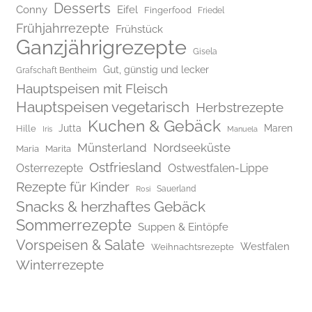
Desserts
Conny
Eifel
Fingerfood
Friedel
Frühjahrrezepte
Frühstück
Ganzjährigrezepte
Gisela
Gut, günstig und lecker
Grafschaft Bentheim
Hauptspeisen mit Fleisch
Hauptspeisen vegetarisch
Herbstrezepte
Kuchen & Gebäck
Jutta
Maren
Hille
Iris
Manuela
Münsterland
Nordseeküste
Maria
Marita
Ostfriesland
Osterrezepte
Ostwestfalen-Lippe
Rezepte für Kinder
Rosi
Sauerland
Snacks & herzhaftes Gebäck
Sommerrezepte
Suppen & Eintöpfe
Vorspeisen & Salate
Westfalen
Weihnachtsrezepte
Winterrezepte