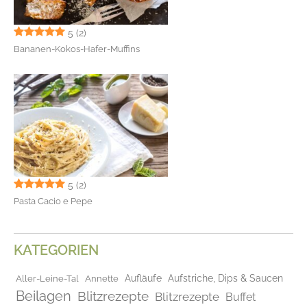
5
(2)
Bananen-Kokos-Hafer-Muffins
5
(2)
Pasta Cacio e Pepe
KATEGORIEN
Aufläufe
Aufstriche, Dips & Saucen
Aller-Leine-Tal
Annette
Beilagen
Blitzrezepte
Blitzrezepte
Buffet