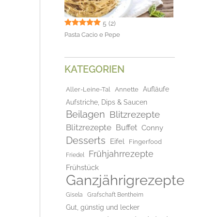
5
(2)
Pasta Cacio e Pepe
KATEGORIEN
Aufläufe
Aller-Leine-Tal
Annette
Aufstriche, Dips & Saucen
Beilagen
Blitzrezepte
Blitzrezepte
Buffet
Conny
Desserts
Eifel
Fingerfood
Frühjahrrezepte
Friedel
Frühstück
Ganzjährigrezepte
Gisela
Grafschaft Bentheim
Gut, günstig und lecker