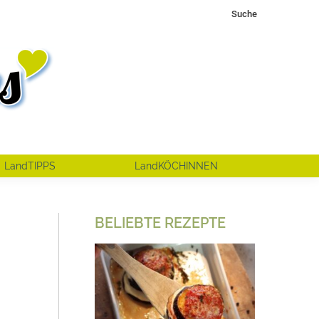
Search:
Suche
LandTIPPS
LandKÖCHINNEN
BELIEBTE REZEPTE