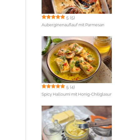
5
(5)
Auberginenauflauf mit Parmesan
5
(4)
Spicy Halloumi mit Honig-Chiliglasur