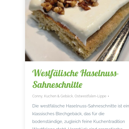
Westfälische Haselnuss-
Sahneschnitte
Conny
,
Kuchen & Gebäck
,
Ostwestfalen-Lippe
Die westfälische Haselnuss-Sahneschnitte ist ei
klassisches Blechgebäck, das für die
bodenständige, zugleich feine Kuchentradition