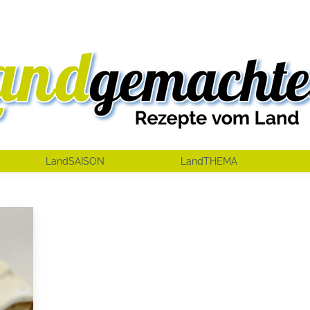
LandSAISON
LandTHEMA