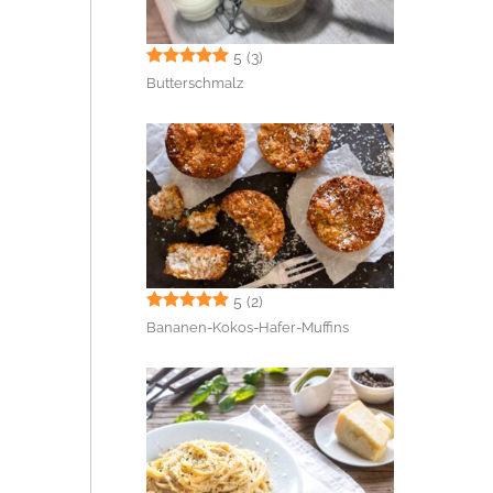
5
(3)
Butterschmalz
5
(2)
Bananen-Kokos-Hafer-Muffins